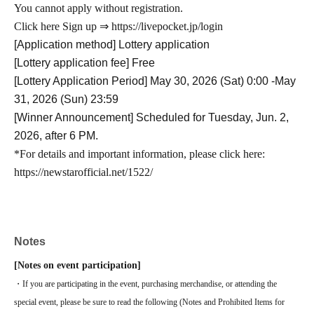
You cannot apply without registration.
Click here Sign up ⇒ https://livepocket.jp/login
[Application method] Lottery application
[Lottery application fee] Free
[Lottery Application Period] May 30, 2026 (Sat) 0:00 -May
31, 2026 (Sun) 23:59
[Winner Announcement] Scheduled for Tuesday, Jun. 2,
2026, after 6 PM.
*For details and important information, please click here:
https://newstarofficial.net/1522/
Notes
[Notes on event participation]
・If you are participating in the event, purchasing merchandise, or attending the
special event, please be sure to read the following (Notes and Prohibited Items for