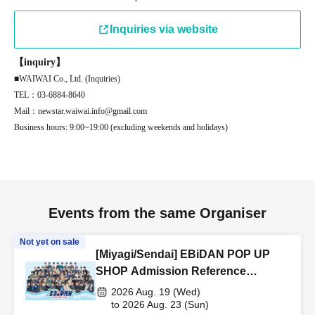
Inquiries via website
【inquiry】
■WAIWAI Co., Ltd. (Inquiries)
TEL：03-6884-8640
Mail：newstar.waiwai.info@gmail.com
Business hours: 9:00~19:00 (excluding weekends and holidays)
Events from the same Organiser
Not yet on sale
[Miyagi/Sendai] EBiDAN POP UP
SHOP Admission Reference
number ticket
2026 Aug. 19 (Wed)
to 2026 Aug. 23 (Sun)