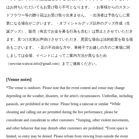
はお持ちいただいてもお受け取り不可となります。 ・お客様からのスタン
ドフラワー等の贈り花はお受け取り出来ません。 ・出演者は予告なしに変
更になる場合がございます。 ・オフィシャルグッズ以外のグッズ作成（生
誕グッズ）、販売（有志でお金を募る行為も含む）は禁止とさせていただき
ます。見つけ次第お声掛けさせていただき、悪質な場合は法的処置を取る場
合もございます。 ・足の不自由な方や、車椅子でお越しの方のご来場に関
しましては会場、イベントによってご案内方法が異なるため
（newstar.waiwai.info@gmail.com）までご連絡ください。
[Venue notes]
*The venue is outdoors. Please note that the event content and venue may change
depending on the weather, disasters, or the artist's circumstances. Umbrellas, including
parasols, are prohibited at the venue. Please bring a raincoat or similar. *While
shouting and calling out are permitted during the live performance, please be
considerate and considerate to other customers. *Jumping, other violent movements,
and other behavior that may disturb other customers are prohibited. *Event space is
limited, so entry may be denied. Please refrain from viewing from outside the event