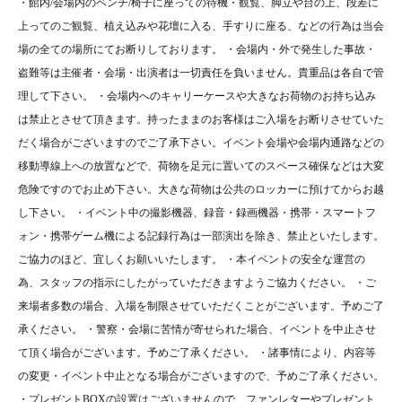
・館内/会場内のベンチ/椅子に座っての待機・観覧、脚立や台の上、段差に
上ってのご観覧、植え込みや花壇に入る、手すりに座る、などの行為は当会
場の全ての場所にてお断りしております。 ・会場内・外で発生した事故・
盗難等は主催者・会場・出演者は一切責任を負いません。貴重品は各自で管
理して下さい。 ・会場内へのキャリーケースや大きなお荷物のお持ち込み
は禁止とさせて頂きます。持ったままのお客様はご入場をお断りさせていた
だく場合がございますのでご了承下さい。イベント会場や会場内通路などの
移動導線上への放置などで、荷物を足元に置いてのスペース確保などは大変
危険ですのでお止め下さい。大きな荷物は公共のロッカーに預けてからお越
し下さい。 ・イベント中の撮影機器、録音・録画機器・携帯・スマートフ
ォン・携帯ゲーム機による記録行為は一部演出を除き、禁止といたします。
ご協力のほど、宜しくお願いいたします。 ・本イベントの安全な運営の
為、スタッフの指示にしたがっていただきますようご協力ください。 ・ご
来場者多数の場合、入場を制限させていただくことがございます。予めご了
承ください。 ・警察・会場に苦情が寄せられた場合、イベントを中止させ
て頂く場合がございます。予めご了承ください。 ・諸事情により、内容等
の変更・イベント中止となる場合がございますので、予めご了承ください。
・プレゼントBOXの設置はございませんので、ファンレターやプレゼント