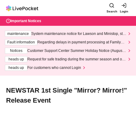
Search
Login
Important Notices
maintenance
System maintenance notice for Lawson and Ministop, star
ting at 3:00 AM on Wednesday (Wed)
Fault information
Regarding delays in payment processing at FamilyMa
rt stores
Notices
Customer Support Center Summer Holiday Notice (August 1
3th - August 14th, 2026)
heads up
Request for safe trading during the summer season and our
response to recent violations of terms and conditions.
heads up
For customers who cannot Login
NEWSTAR 1st Single "Mirror? Mirror!"
Release Event