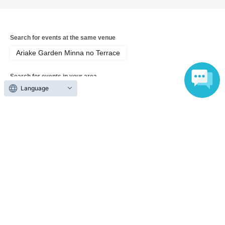
Search for events at the same venue
Ariake Garden Minna no Terrace
Search for events in your area
Language
Tokyo
Search for events in the same category
music
Japanese music
Top of page
top
NEWSTAR 1st Single "Mirror? Mirror!" Release Event