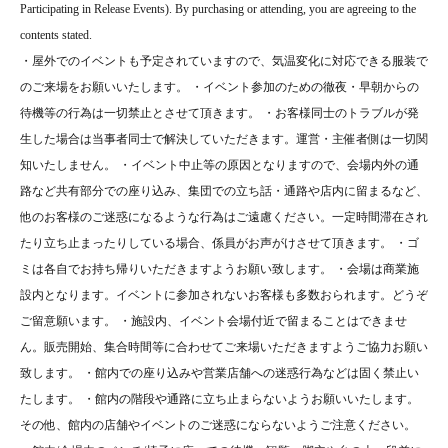
Participating in Release Events). By purchasing or attending, you are agreeing to the
contents stated.
・屋外でのイベントも予定されていますので、気温変化に対応できる服装で
のご来場をお願いいたします。 ・イベント参加のための徹夜・早朝からの
待機等の行為は一切禁止とさせて頂きます。 ・お客様同士のトラブルが発
生した場合は当事者同士で解決していただきます。運営・主催者側は一切関
知いたしません。 ・イベント中止等の原因となりますので、会場内外の通
路など共有部分での座り込み、集団での立ち話・通路や店内に留まるなど、
他のお客様のご迷惑になるような行為はご遠慮ください。一定時間滞在され
たり立ち止まったりしている場合、係員がお声がけさせて頂きます。 ・ゴ
ミは各自でお持ち帰りいただきますようお願い致します。 ・会場は商業施
設内となります。イベントに参加されないお客様も多数おられます。どうぞ
ご留意願います。 ・施設内、イベント会場付近で留まることはできませ
ん。販売開始、集合時間等に合わせてご来場いただきますようご協力お願い
致します。 ・館内での座り込みや営業店舗への迷惑行為などは固く禁止い
たします。 ・館内の階段や通路に立ち止まらないようお願いいたします。
その他、館内の店舗やイベントのご迷惑にならないようご注意ください。