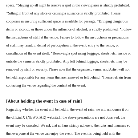
space. *Staying up all night to reserve a spot in the viewing area is strictly prohibited.
*Sitting in front of any store or causing a nuisance is strictly prohibited. Please
cooperate in ensuring sufficient space is available for passage. *Bringing dangerous
items or alcohol, or those under the influence of alcohol, is strictly prohibited. *Follow
the instructions of staff at the venue. Failure to follow the instructions or precautions
of staff may result in denial of participation in the event, entry to the venue, or
cancellation of the event itself. *Reserving a spot using baggage, sheets, etc., inside or
outside the venue is strictly prohibited. Any left behind luggage, sheets, etc. may be
removed by staff or security. Please note that the organizer, venue, and Artist will not
be held responsible for any items that are removed or left behind. *Please refrain from
contacting the venue regarding the content of the event.
[About holding the event in case of rain]
Regarding whether the event will be held in the event of rain, we will announce it on
the official X (NEWSTAR) website.
If the above precautions are not observed, the
event may be canceled. We ask that all fans strictly adhere to the rules and manners so
that everyone at the venue can enjoy the event. The event is being held with the