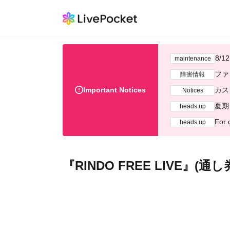
8/
maintenance
ファ
障害情報
Important Notices
カス
Notices
夏期
heads up
For 
heads up
『RINDO FREE LIVE』(通し