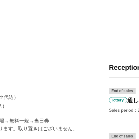
Reception
End of sales
ンク代込）
通し
lottery
込）
Sales period
場→無料一般→当日券
ります。取り置きはございません。
End of sales