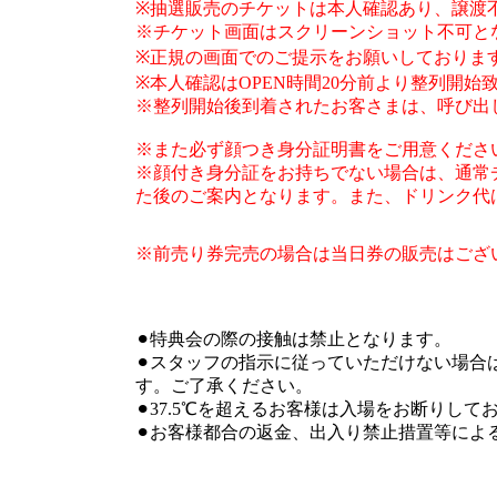
※抽選販売のチケットは本人確認あり、譲渡
※
チケット画面はスクリーンショット不可と
※
正規の画面でのご提示をお願いしておりま
※
本人確認は
OPEN時間20分前より整列開始
※
整列開始後到着されたお客さまは、呼び出
※
また必ず顔つき身分証明書をご用意くださ
※
顔付き身分証をお持ちでない場合は、
通常
た後のご案内となります。また、
ドリンク代
※前売り券完売の場合は当日券の販売はござ
⚫︎特典会の際の接触は禁止となります。
⚫︎スタッフの指示に従っていただけない場
す。ご了承ください。
⚫︎37.5℃を超えるお客様は入場をお断りして
⚫︎お客様都合の返金、出入り禁止措置等に