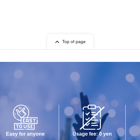
Top of page
Easy for anyone
Usage fee: 0 yen