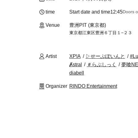
time
Start date and time
12:45
Doors o
Venue
豊洲PIT (東京都)
東京都江東区豊洲６丁目１−２３
Artist
XP!A
▷せーぶぽいんと
#Lu
Ⱥstral
＃らぶしっく
夢喰NE
diabell
Organizer
RINDO Entertainment