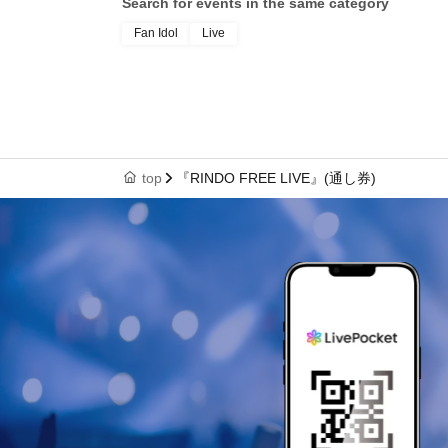
Search for events in the same category
Fan Idol
Live
top
『RINDO FREE LIVE』(通し券)