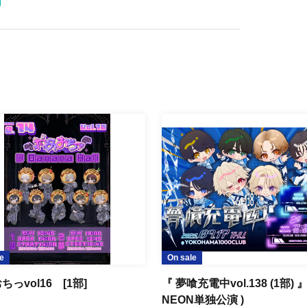
e
On sale
ちっvol16 [1部]
『 夢喰充電中vol.138 (1部) 
NEON単独公演 )