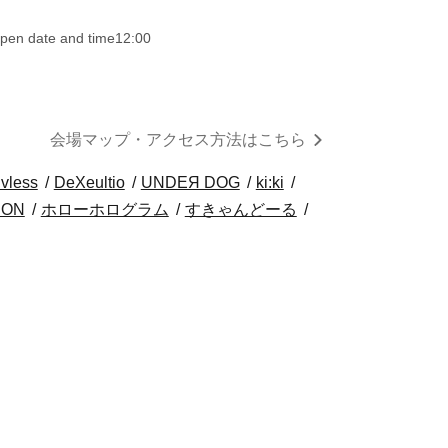
pen date and time
12:00
会場マップ・アクセス方法はこちら
vless
DeXeultio
UNDEЯ DOG
ki:ki
ON
ホローホログラム
すきゃんどーる