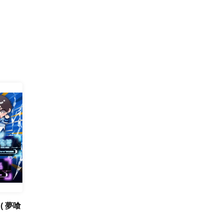
』( 夢喰