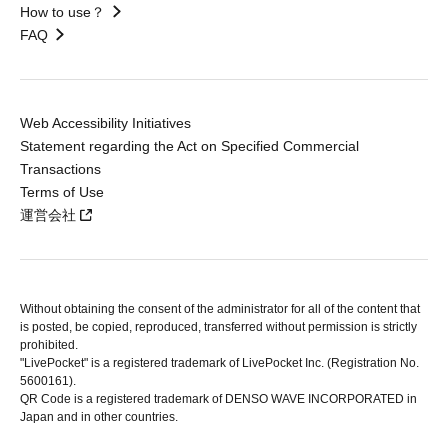
How to use？
FAQ
Web Accessibility Initiatives
Statement regarding the Act on Specified Commercial
Transactions
Terms of Use
運営会社
Without obtaining the consent of the administrator for all of the content that
is posted, be copied, reproduced, transferred without permission is strictly
prohibited.
"LivePocket" is a registered trademark of LivePocket Inc. (Registration No.
5600161).
QR Code is a registered trademark of DENSO WAVE INCORPORATED in
Japan and in other countries.