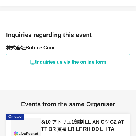
Inquiries regarding this event
株式会社Bubble Gum
Inquiries us via the online form
Events from the same Organiser
On sale
8/10 アトリエ1部制 LL AN C♡ GZ AT
TT BR 黄泉 LR LF RH DD LH TA