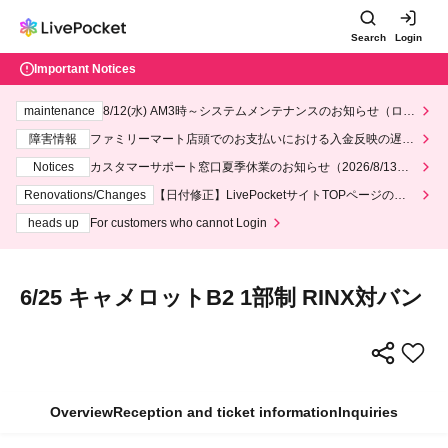
Search
Login
Important Notices
maintenance
8/12(水) AM3時～システムメンテナンスのお知らせ（ロー
ソン、ミニストップ）
障害情報
ファミリーマート店頭でのお支払いにおける入金反映の遅延
について
Notices
カスタマーサポート窓口夏季休業のお知らせ（2026/8/13～2
026/8/14）
Renovations/Changes
【日付修正】LivePocketサイトTOPページのデ
ザインリニューアルにつきまして
heads up
For customers who cannot Login
6/25 キャメロットB2 1部制 RINX対バン
Overview
Reception and ticket information
Inquiries