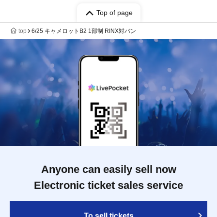
Top of page
top
6/25 キャメロットB2 1部制 RINX対バン
Anyone can easily sell now
Electronic ticket sales service
To sell tickets