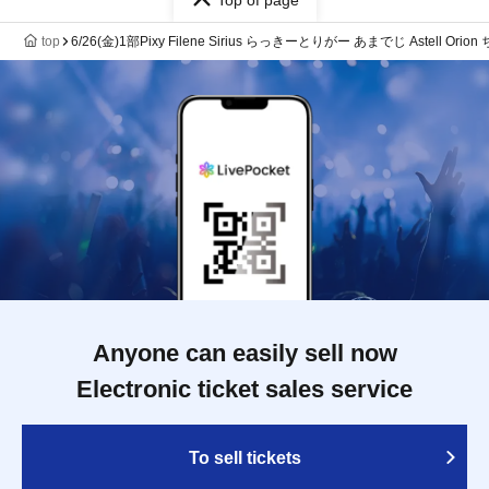
Top of page
top
6/26(金)1部Pixy Filene Sirius らっきーとりがー あまでじ Astell 
Anyone can easily sell now
Electronic ticket sales service
To sell tickets