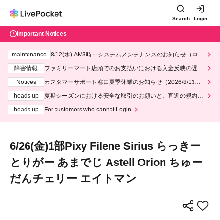
Search
Login
Important Notices
maintenance
8/12(水) AM3時～システムメンテナンスのお知らせ（ロー
ソン、ミニストップ）
障害情報
ファミリーマート店頭でのお支払いにおける入金反映の遅延
について
Notices
カスタマーサポート窓口夏季休業のお知らせ（2026/8/13～2
026/8/14）
heads up
夏期シーズンにおける安全な取引のお願いと、直近の規約違
反事案への対応について
heads up
For customers who cannot Login
6/26(金)1部Pixy Filene Sirius らっきー
とりがー あまでじ Astell Orion ちゅー
だんチェリー エイトマン