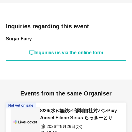
Inquiries regarding this event
Sugar Fairy
Inquiries us via the online form
Events from the same Organiser
Not yet on sale
8/26(水)<無銭>1部制自社対バンPixy
Ainsel Filene Sirius らっきーとりが
ー あまでじ Astell 暁 革命軍
2026年8月26日(水)