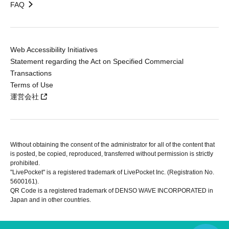
FAQ
Web Accessibility Initiatives
Statement regarding the Act on Specified Commercial
Transactions
Terms of Use
運営会社
Without obtaining the consent of the administrator for all of the content that
is posted, be copied, reproduced, transferred without permission is strictly
prohibited.
"LivePocket" is a registered trademark of LivePocket Inc. (Registration No.
5600161).
QR Code is a registered trademark of DENSO WAVE INCORPORATED in
Japan and in other countries.