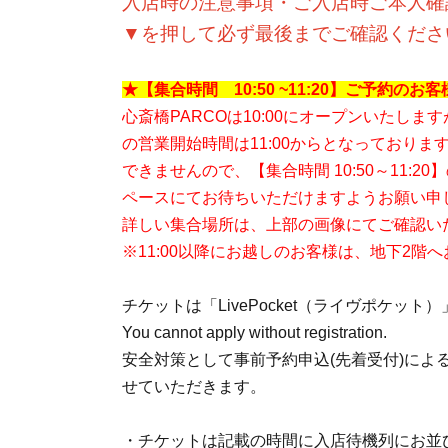
入店時の注意事項・ご入店時ご本人確
▼を押して必ず最後までご確認くださ
★【集合時間 10:50 ~11:20】ご予約の
心斎橋PARCOは10:00にオープンいたし
の営業開始時間は11:00からとなっております
できませんので、【集合時間 10:50～11:
ペースにてお待ちいただけますようお願い申
詳しい集合場所は、上部の画像にてご確認い
※11:00以降にお越しのお客様は、地下2
チケットは「LivePocket（ライヴポケッ
You cannot apply without registration.
安全対策として事前予約申込(先着受付)によ
せていただきます。
・チケットは記載の時間に入店待機列にお並