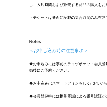
し、入店時間および販売する商品の購入をお
・チケットは券面に記載の集合時間のみ有効
りさせていただきます。
・チケットはオリジナルグッズの購入をお約
Notes
ては、品切れが発生する場合もございますの
＜お申し込み時の注意事項＞
※オリジナルグッズの購入はチケットをお持
◆お申込みには事前のライヴポケット会員登録
※オリジナルグッズの転売目的でのご購入は
録後にご予約ください。
つながる疑いのある場合は、ご入店をお断り
◆お申込みはスマートフォンもしくはPCか
＜待機列整理券（
First-come-first-s
◆会員登録時には携帯電話による番号認証が
るご案内＞
・チケット1枚につき１名様ご入店可能です