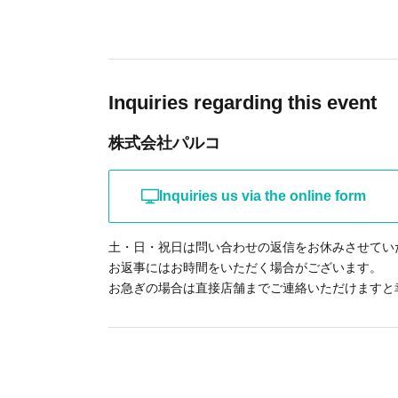
た場合、当該のチケットは無効とさせていた
・お申込みはスマートフォンもしくはPCか
・チケットをお持ちでない同伴者の入店は不
護者、障がい者の方の付き添いなど、同伴を
・会員登録時には携帯電話による番号認証が
出ください。
Inquiries regarding this event
※会員登録について(
https://livepocket.jp/help
株式会社パルコ
※未就学児はチケットなしでも保護者の方の
子様のご入店には整理券が人数分必要です。
・チケットの申し込み完了後は、申込日時の
Inquiries us via the online form
況下においては、お客様のご都合によるキャ
※オリジナルグッズのご購入はチケットをお
了承の上、お申込みいただきますよう何卒お
土・日・祝日は問い合わせの返信をお休みさせてい
・チケットをお持ちのお客様は1枚につきラ
お返事にはお時間をいただく場合がございます。
・本券の譲渡、交換、また営利目的とした転
お急ぎの場合は直接店舗までご連絡いただけますと
す。
りしております。また、これらに関するトラ
ねます。
・最大45分程度を目安とさせていただき、
ます。
・QRチケット、スマートフォンの紛失・盗