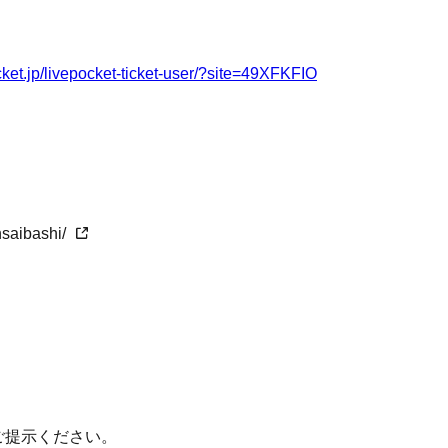
～11:20に待機列に整列可能 （ご入店
は11:00～）
11:50に待機列に整列可能
ocket.jp/livepocket-ticket-user/?site=49XFKFIO
ます。チケット記載の時間でのご入店ならびにオ
ます。チケット記載の時間でのご入店ならびにオ
ございません。また、当日の状況によっては、品
ございません。当日の状況によっては、品切れが
ご了承ください。
ください。
nsaibashi/
ットをお持ちのお客様のみの利用に限らせていた
オリジナルグッズ、ご飲食のお会計でそれぞれ一
出来ません。
ん。
お断りさせていただきます。転売目的と判断され
時間の集合時間内にお並びいただきますようお願
だき、入店をお断りさせていただきます。
録(
https://livepocket.jp/login
)が必要です。会員登
お断りさせていただきます。転売目的と判断され
ご提示ください。