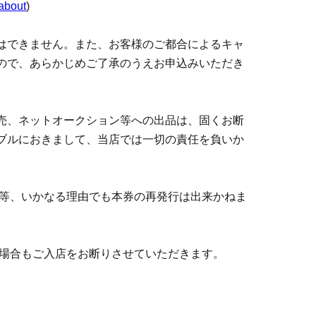
/about
)
はできません。また、お客様のご都合によるキャ
させていただきます。なお、未就学児や、保護
ので、あらかじめご了承のうえお申込みいただき
要とされるお客様は、当日スタッフまでお申し出
売、ネットオークション等への出品は、固くお断
付き添いでご入店いただけます。小学生以上のお
ブルにおきまして、当店では一切の責任を負いか
スタッフからお声がけさせていただく場合がござい
難等、いかなる理由でも本券の再発行は出来かねま
いただける時間)を記載しております。その時間
の場合もご入店をお断りさせていただきます。
ていただきます。時間には余裕をもってご来場い