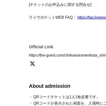
例：
[チケットのお申込みに関する問合せ]
◆集合時間10:50～11:20の券 ⇒ 10:50
◆集合時間11:30～11:50の券 ⇒ 11:30～
ライヴポケットWEB FAQ：
https://faq.livep
・チケットは、入店待機列への整列券となり
・チケットは、入店待機列への整列券となり
リジナルグッズの購入をお約束するものでは
リジナルグッズの購入をお約束するものでは
切れが発生する場合もございますので、予め
Official Link
発生する場合もございますので、予めご了承
https://the-guest.com/chiikawaramenbuta_shi
・オリジナルグッズの販売に関しては、チケ
・お会計はチケットをお持ちの方１名につき
だきます。また、グッズ購入のみのご利用は
度限りとなります。追加のお会計はできませ
・オリジナルグッズの転売目的でのご購入は
・当日、お並びの際は、チケットに記載の各
た場合、当該のチケットは無効とさせていた
About admission
いいたします。
QRコードチケットは1人1枚必要です。
・お申込みには事前のライヴポケット会員登
・オリジナルグッズの転売目的でのご購入は
QRコードが表示された画面を、入場時に
録後にご予約ください。