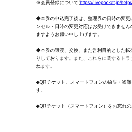
※会員登録について(
https://livepocket.jp/help
意ください。
◆本券の申込完了後は、整理券の日時の変更
・チケットをお持ちでない方の入店は不可と
ンセル・日時の変更対応はお受けできません
者、障がい者の方の付き添いなど、同伴を必
ますようお願い申し上げます。
ください。
◆本券の譲渡、交換、また営利目的とした転
・未就学児はチケットなしでも保護者の方の
りしております。また、これらに関するトラ
子様のご入店には整理券が人数分必要です。
ねます。
・最大45分程度を目安とさせていただき、
◆QRチケット、スマートフォンの紛失・盗
ます。
す。
・チケットには集合時間(入店待機列にお並び
◆QRチケット（スマートフォン）をお忘れ
の前、もしくは過ぎてのお並びはお断りさせ
ただきますようお願いいたします。