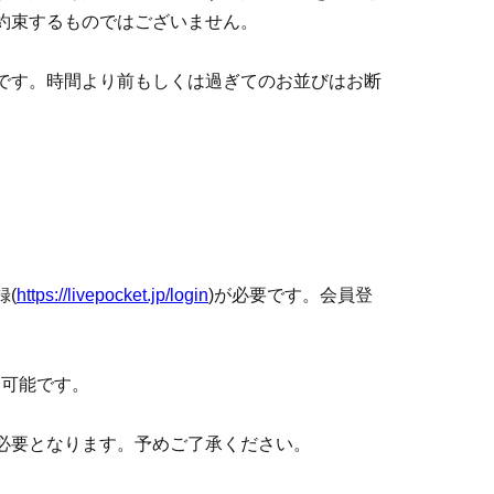
約束するものではございません。
です。時間より前もしくは過ぎてのお並びはお断
束するものではございません。当日の状況によっ
で予めご了承ください。
ちのお客様に限らせていただきます。
(
https://livepocket.jp/login
)が必要です。会員登
お断りさせていただきます。転売もしくは転売に
させていただく場合がございます。
ら可能です。
erved
) ※
無料【
QR
チケット】に関す
必要となります。予めご了承ください。
。入店ご希望の人数と同じ枚数のチケットをご用