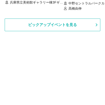
兵庫県立美術館ギャラリー棟3Fギャ
中野セントラルパークカ
ラリー（兵庫県）
ス ホールB（東京都）
高橋由伸
ピックアップイベントを見る