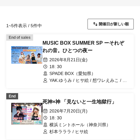
1~5件表示 / 5件中
End of sales
MUSIC BOX SUMMER SP ーそれぞ
れの音。ひとつの夜ー
2026年8月21日(金)
18: 30
SPADE BOX（愛知県）
YAK.ゆうみ / ヒサ絵 / 想ワレえみこ / は
るのまい
End
死神×神 「見ないと一生地獄行」
2026年7月20日(月)
18: 30
横浜ミントホール（神奈川県）
杉本ラララ / ヒサ絵