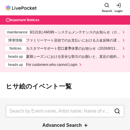
Search
Login
Important Notices
maintenance
8/12(水) AM3時～システムメンテナンスのお知らせ（ロー
ソン、ミニストップ）
障害情報
ファミリーマート店頭でのお支払いにおける入金反映の遅延
について
Notices
カスタマーサポート窓口夏季休業のお知らせ（2026/8/13～2
026/8/14）
heads up
夏期シーズンにおける安全な取引のお願いと、直近の規約違
反事案への対応について
heads up
For customers who cannot Login
ヒサ絵のイベント一覧
Advanced Search