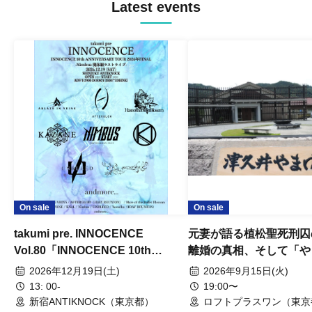
Latest events
On sale
On sale
takumi pre. INNOCENCE
元妻が語る植松聖死刑囚
Vol.80「INNOCENCE 10th
離婚の真相、そして「や
ANNIVERSARY TOUR」-Nimbus
事件」10年
2026年12月19日(土)
2026年9月15日(火)
現体制ラストライブ-
13: 00-
19:00〜
新宿ANTIKNOCK（東京都）
ロフトプラスワン（東京