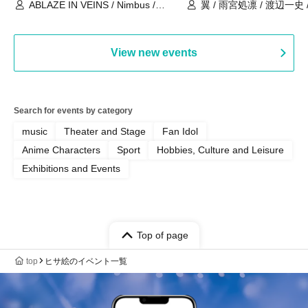
ABLAZE IN VEINS / Nimbus /
翼 / 雨宮処凛 / 渡辺一史
UNBLEED / KNoL / Haze of the
Bullet Blossom / KAZANE /
AFTERGLOW / Yuzuriha
View new events
Search for events by category
music
Theater and Stage
Fan Idol
Anime Characters
Sport
Hobbies, Culture and Leisure
Exhibitions and Events
Top of page
top
ヒサ絵のイベント一覧