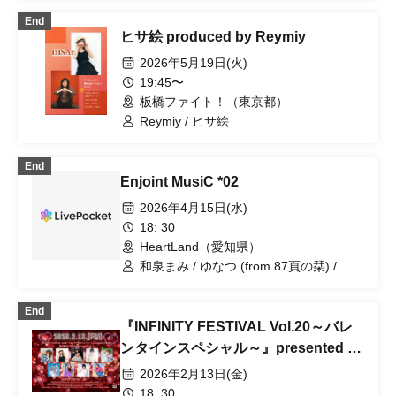
End
ヒサ絵 produced by Reymiy
2026年5月19日(火)
19:45〜
板橋ファイト！（東京都）
Reymiy / ヒサ絵
End
Enjoint MusiC *02
2026年4月15日(水)
18: 30
HeartLand（愛知県）
和泉まみ / ゆなつ (from 87頁の栞) / ヒ
サ絵 / はるのまい / 加藤梨菜
End
『INFINITY FESTIVAL Vol.20～バレ
ンタインスペシャル～』presented by
MISSIW
2026年2月13日(金)
18: 30