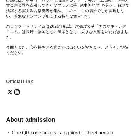
出演には、本場ヨーロッパで活躍するテノール歌手 辻政嗣、日本の
古楽声楽界を牽引してきたソプラノ歌手 鈴木美登里 を迎え、各地で
活躍する実力派古楽奏者が集結。この日、この場所でしか実現しな
い、贅沢なアンサンブルによる特別な舞台です。
バロック・マリティムは2025年結成。旗揚げ公演「ナガサキ・レク
イエム」は長崎・福岡ともに満席となり、大きな反響をいただきまし
た。
今回もまた、心を揺さぶる音楽との出会いを皆さまへ。どうぞご期待
ください。
Official Link
About admission
One QR code tickets is required 1 sheet person.