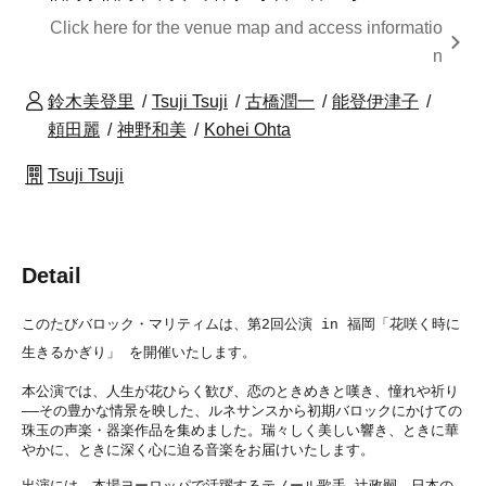
Click here for the venue map and access informatio
n
鈴木美登里
Tsuji Tsuji
古橋潤一
能登伊津子
頼田麗
神野和美
Kohei Ohta
Tsuji Tsuji
Detail
このたびバロック・マリティムは、第2回公演 in 福岡「花咲く時に
生きるかぎり」 を開催いたします。
本公演では、人生が花ひらく歓び、恋のときめきと嘆き、憧れや祈り
――その豊かな情景を映した、ルネサンスから初期バロックにかけての
珠玉の声楽・器楽作品を集めました。瑞々しく美しい響き、ときに華
やかに、ときに深く心に迫る音楽をお届けいたします。