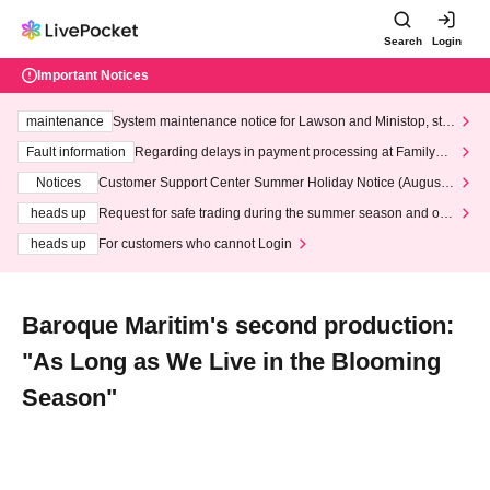
Search
Login
Important Notices
maintenance
System maintenance notice for Lawson and Ministop, star
ting at 3:00 AM on Wednesday (Wed)
Fault information
Regarding delays in payment processing at FamilyMa
rt stores
Notices
Customer Support Center Summer Holiday Notice (August 1
3th - August 14th, 2026)
heads up
Request for safe trading during the summer season and our
response to recent violations of terms and conditions.
heads up
For customers who cannot Login
Baroque Maritim's second production:
"As Long as We Live in the Blooming
Season"