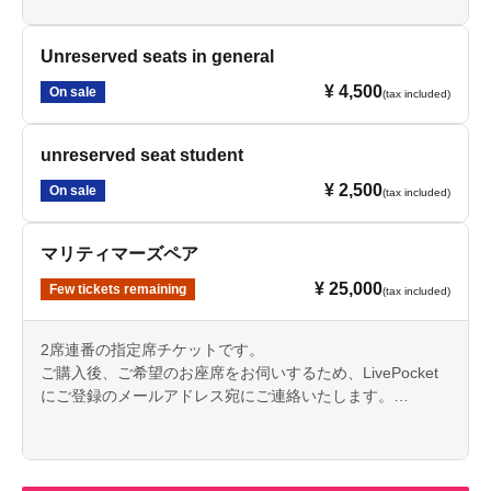
Unreserved seats in general
¥ 4,500
On sale
(tax included)
unreserved seat student
¥ 2,500
On sale
(tax included)
マリティマーズペア
¥ 25,000
Few tickets remaining
(tax included)
2席連番の指定席チケットです。
ご購入後、ご希望のお座席をお伺いするため、LivePocket
にご登録のメールアドレス宛にご連絡いたします。
お席は先着順にてご案内いたします。ご返信状況により、
ご希望に添えない場合がございますので、あらかじめご了
承ください。