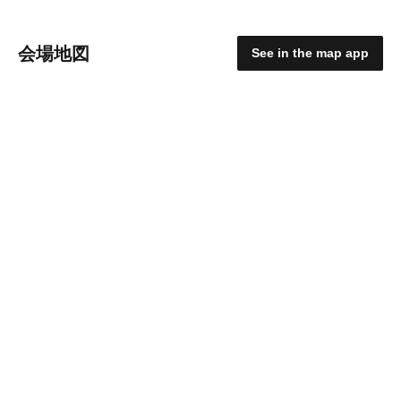
会場地図
See in the map app