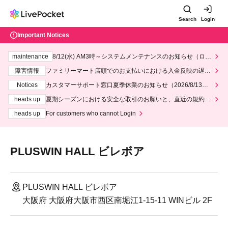
Search
Login
Important Notices
maintenance
8/12(水) AM3時～システムメンテナンスのお知らせ（ロー
ソン、ミニストップ）
障害情報
ファミリーマート店頭でのお支払いにおける入金反映の遅延
について
Notices
カスタマーサポート窓口夏季休業のお知らせ（2026/8/13～2
026/8/14）
heads up
夏期シーズンにおける安全な取引のお願いと、直近の規約違
反事案への対応について
heads up
For customers who cannot Login
PLUSWIN HALL ビレボア
PLUSWIN HALL ビレボア
大阪府 大阪府大阪市西区南堀江1-15-11 WINビル 2F