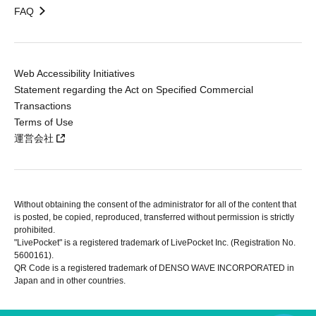
FAQ
Web Accessibility Initiatives
Statement regarding the Act on Specified Commercial
Transactions
Terms of Use
運営会社
Without obtaining the consent of the administrator for all of the content that
is posted, be copied, reproduced, transferred without permission is strictly
prohibited.
"LivePocket" is a registered trademark of LivePocket Inc. (Registration No.
5600161).
QR Code is a registered trademark of DENSO WAVE INCORPORATED in
Japan and in other countries.