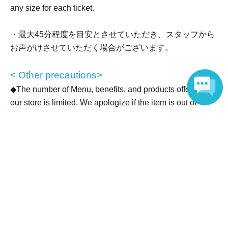
any size for each ticket.
● お一人様1日ごとに1回の時間枠の申し込みが可能で
す。
・最大45分程度を目安とさせていただき、スタッフから
お声がけさせていただく場合がございます。
< Other precautions>
＜予約申込料金＞ 無料
◆The number of Menu, benefits, and products offered by
＜先着受付＞2026年7月3日(金)12:00～対象日当日の２
our store is limited. We apologize if the item is out of
日前まで
stock.
Language
※先着受付にて定員に達した場合は当日席のご案内はご
◆Please refrain from trading inside the store or within the
ざいません。
PARCO building as it may cause inconvenience to other
customers.
※アクセスが集中した場合、サイトにつながりにくくな
る場合がございます。大変お手数ですが、時間をおいて
◆If we discover that you are causing a nuisance to other
アクセスいただきますようお願いいたします。
customers, we may refuse your entry.