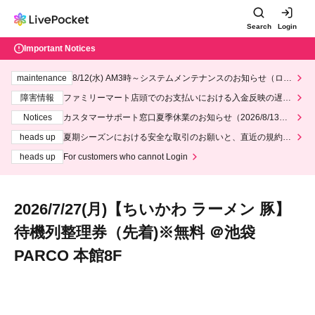
Search
Login
Important Notices
maintenance
8/12(水) AM3時～システムメンテナンスのお知らせ（ロー
ソン、ミニストップ）
障害情報
ファミリーマート店頭でのお支払いにおける入金反映の遅延
について
Notices
カスタマーサポート窓口夏季休業のお知らせ（2026/8/13～2
026/8/14）
heads up
夏期シーズンにおける安全な取引のお願いと、直近の規約違
反事案への対応について
heads up
For customers who cannot Login
2026/7/27(月)【ちいかわ ラーメン 豚】
待機列整理券（先着)※無料 ＠池袋
PARCO 本館8F