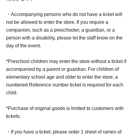
・Accompanying persons who do not have a ticket will
新規会員登録はこちら→
https://livepocket.jp/login
not be allowed to enter the store. If you require a
companion, such as a preschooler, a guardian, or a
person with a disability, please let the staff know on the
day of the event.
● チケットは【QRチケット】のみのお取り扱いとなりま
す。
*Preschool children may enter the store without a ticket if
accompanied by a parent or guardian. For children of
● 事前予約は先着順で受付を行います。なお先着受付で
elementary school age and older to enter the store, a
規定枚数を終了した場合、当日席はございません。
numbered Reference number ticket is required for each
child.
● 先着受付後、各2日前まで ライヴポケット WEBサイト
にて受付いたします。
*Purchase of original goods is limited to customers with
tickets.
● １申し込みにつき、おひとり様最大で2枚お申し込みが
可能です。
・If you have a ticket, please order 1 sheet of ramen of