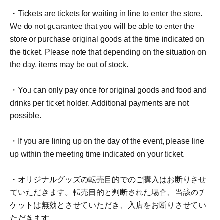
・Tickets are tickets for waiting in line to enter the store.
ライヴポケットWEB
We do not guarantee that you will be able to enter the
FAQ：
https://faq.livepocket.jp/livepocket-ticket-user/?
store or purchase original goods at the time indicated on
site=49XFKFIO
the ticket. Please note that depending on the situation on
the day, items may be out of stock.
＜「待機列整理券（先着)※無料【QRチケッ
・You can only pay once for original goods and food and
ト】」の受付について＞
drinks per ticket holder. Additional payments are not
possible.
2026年7月27日(月)に入店をご希望のお客様を対象に、
チケット販売サービス「LivePocket-Ticket-（ライヴポケ
・If you are lining up on the day of the event, please line
ット）」にて入店ご希望者の事前予約申込（先着受付）
up within the meeting time indicated on your ticket.
を受け付けます。
・オリジナルグッズの転売目的でのご購入はお断りさせ
※「LivePocket－Ticket－(ライヴポケット)」のご利用に
ていただきます。転売目的と判断された場合、当該のチ
は、新規会員登録(無料)が必要となります。なお、入場
ケットは無効とさせていただき、入店をお断りさせてい
時に身分証明書での本人確認を行いますので、本名及び
ただきます。
正しい生年月日でのご登録をお願いいたします。