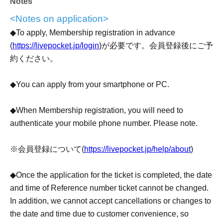
Notes
・オリジナルグッズの転売目的でのご購入はお断りさせ
<Notes on application>
ていただきます。転売目的と判断された場合、当該のチ
◆To apply, Membership registration in advance
ケットは無効とさせていただき、入店をお断りさせてい
(
https://livepocket.jp/login
)が必要です。会員登録後にご予
ただきます。
約ください。
・お申込みには事前のライヴポケット会員登録
◆You can apply from your smartphone or PC.
(
https://livepocket.jp/login
)が必要です。会員登録後にご予
約ください。
◆When Membership registration, you will need to
authenticate your mobile phone number. Please note.
・お申込みはスマートフォンもしくはPCから可能です。
※会員登録について(
https://livepocket.jp/help/about
)
・会員登録時には携帯電話による番号認証が必要となり
ます。予めご了承ください。
◆Once the application for the ticket is completed, the date
and time of Reference number ticket cannot be changed.
※会員登録について(
https://livepocket.jp/help/about
)
In addition, we cannot accept cancellations or changes to
the date and time due to customer convenience, so