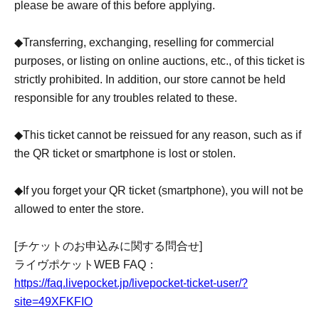
・チケットの申し込み完了後は、申込日時の変更はでき
please be aware of this before applying.
ません。また、店舗が営業している状況下においては、
お客様のご都合によるキャンセル、日時の変更はお受け
◆Transferring, exchanging, reselling for commercial
できませんので、ご了承の上、お申込みいただきますよ
purposes, or listing on online auctions, etc., of this ticket is
う何卒お願い申し上げます。
strictly prohibited. In addition, our store cannot be held
responsible for any troubles related to these.
・本券の譲渡、交換、また営利目的とした転売、ネット
オークション等への出品は、固くお断りしております。
◆This ticket cannot be reissued for any reason, such as if
また、これらに関するトラブルにおきまして、当店では
the QR ticket or smartphone is lost or stolen.
一切の責任を負いかねます。
◆If you forget your QR ticket (smartphone), you will not be
・QRチケット、スマートフォンの紛失・盗難等、いかな
allowed to enter the store.
る理由でも本券の再発行は出来かねます。
[チケットのお申込みに関する問合せ]
・QRチケットをお忘れの場合もご入店をお断りさせてい
ライヴポケットWEB FAQ：
ただきます。
https://faq.livepocket.jp/livepocket-ticket-user/?
site=49XFKFIO
[チケットのお申込みに関する問合せ]