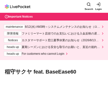
Search
Login
Important Notices
maintenance
8/12(水) AM3時～システムメンテナンスのお知らせ（ロー
ソン、ミニストップ）
障害情報
ファミリーマート店頭でのお支払いにおける入金反映の遅延
について
Notices
カスタマーサポート窓口夏季休業のお知らせ（2026/8/13～2
026/8/14）
heads up
夏期シーズンにおける安全な取引のお願いと、直近の規約違
反事案への対応について
heads up
For customers who cannot Login
稲守サクヤ feat. BaseEase60