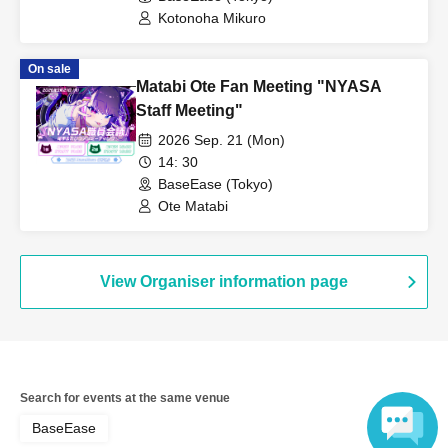
accommodation costs, Other expenses will not be compensated.
Kotonoha Mikuro
*You may be asked to show your ID upon entry. Please be sure
to bring it with you.
On sale
Matabi Ote Fan Meeting "NYASA
[About ID card]
Staff Meeting"
About identity confirmation
2026 Sep. 21 (Mon)
To prevent ticket resale, we may ask you to show your ticket and
14: 30
identification at the time of entry.
BaseEase (Tokyo)
Ote Matabi
・Name as written on the ticket
・Identification documents that can verify the same name (1 or
2 or more documents)
View Organiser information page
*If you do not have one of these documents, or if they are
expired, copied, or tampered with, you will not be allowed entry.
*Ticket fees and transportation costs will not be refunded even if
you are not allowed to enter.
Search for events at the same venue
■Photo ID (1 piece is acceptable)
BaseEase
(1) Passport