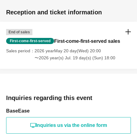
・店内にクロークの用意はありません。お荷物はご自身で管理い
Reception and ticket information
ただくか、近隣施設のコインロッカー等をご利用ください。
・会場内は全面禁煙です。喫煙される方は所定の喫煙所をご利用
ください。
End of sales
First-come-first-served sales
First-come-first-served
【来場時の注意事項】
Sales period
2026 yearMay 20 day(Wed) 20:00
当日は会場と周囲のテナントの迷惑にならない行動をお願い致し
〜2026 year(s) Jul. 19 day(s) (Sun) 18:00
ます。
If any nuisance behavior occurs, we may not be able to hold
future events.
[Other notes]
Inquiries regarding this event
・Your belongings may be inspected upon entry.
・ After the performance, you may be sent off from the
BaseEase
regulation.
・The organizers and venue will not be held responsible for any
Inquiries us via the online form
problems caused by failure to follow these precautions.