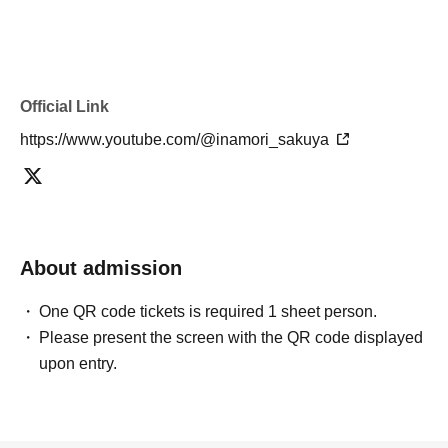
【公演の際の注意事項】
・お酒をご注文される予定のお客様は年齢確認のため顔写真付き
身分証のご用意をお願いいたします
Official Link
・泥酔状態でのご入場は固くお断りいたします。
https://www.youtube.com/@inamori_sakuya
・会場周辺での座り込みや集会などの行為は周辺住民の皆様や他
のお客様の迷惑となりますので固く禁止させていただきます。
・ご整列、ご入場時は会場スタッフの指示に必ず従っていただき
ますようご協力をお願いいたします。
・本公演は1ドリンク制となっています。各部入場時にドリンク
About admission
チケット(700円、現金のみ)をお買い求めください。
・本公演はオールスタンディングでの観覧となります
One QR code tickets is required 1 sheet person.
・周りのお客様のご迷惑となるような行為はお控えください。運
Please present the screen with the QR code displayed
営スタッフがお声掛けしても改善されない場合にはライブの中
upon entry.
止・一時中断、もしくは退場していただく場合があります。
・より悪質な行為と運営スタッフが判断した場合、退場のうえ、
今後のイベントへの入場を禁止させていただく場合があります。