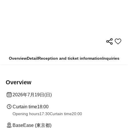
Overview
Detail
Reception and ticket information
Inquiries
Overview
2026年7月19日(日)
Curtain time
18:00
Opening hours
17:30
Curtain time
20:00
BaseEase (東京都)