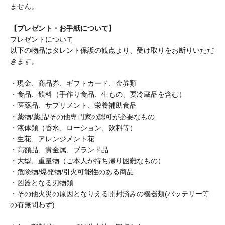
ません。
【プレゼント・お手紙について】
プレゼントについて
以下の物品はタレント保護の観点より、受け取りをお断りいただ
きます。
・現金、商品券、ギフトカード、金券類
・食品、飲料（手作り食品、生もの、要冷蔵品を含む）
・医薬品、サプリメント、栄養補助食品
・薬物/薬品/その他専門家の認可が必要なもの
・液体類（香水、ローション、飲料等）
・生花、アレンジメント花
・高額品、貴金属、ブランド品
・大型、重量物（ご本人が持ち帰り困難なもの）
・危険物/爆発物/引火可能性のある商品
・凶器となる刃物類
・その他火災の原因となりえる開封済みの機器類(バッテリー等
の有無問わず)