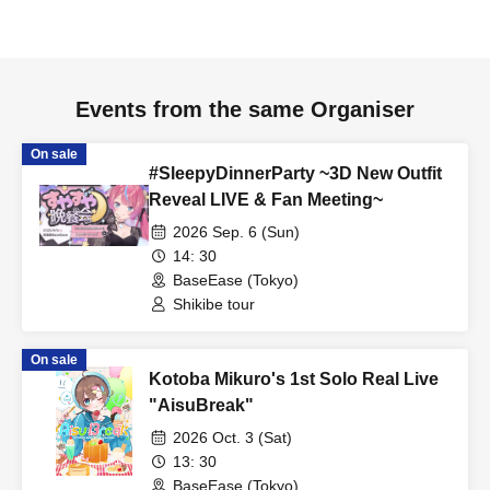
・If you cause trouble to other customers inside or outside the
venue, or do not follow the instructions of staff, you will be asked
to leave. No refunds will be given.
・If any trouble occurs with a third party due to similar behavior,
Events from the same Organiser
the parties involved must resolve the issue between themselves.
The organizers will not be involved.
On sale
#SleepyDinnerParty ~3D New Outfit
・To ensure safety, waiting lines may be adjusted and doors and
Reveal LIVE & Fan Meeting~
performance times may be changed.
2026 Sep. 6 (Sun)
・After the performance, please cooperate with staff to guide
14: 30
you to reduce congestion.
BaseEase (Tokyo)
・The live performance floor is accessed by stairs. Please be
Shikibe tour
careful of your footing.
On sale
[
Important information regarding the event:
Kotoba Mikuro's 1st Solo Real Live
"AisuBreak"
*By applying for this event, you are deemed to have agreed to
the contents of this page.
2026 Oct. 3 (Sat)
13: 30
*Even if the event is canceled, transportation costs,
BaseEase (Tokyo)