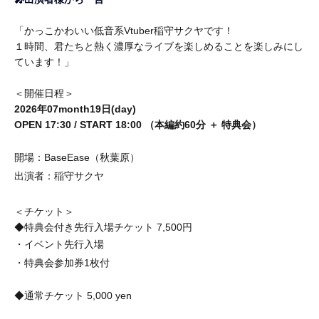
「かっこかわいい低音系Vtuber稲守サクヤです！
１時間、君たちと熱く濃厚なライブを楽しめることを楽しみにし
ています！」
＜開催日程＞
2026年
07
month
19
日(
day
)
OPEN 17
:30
/ START 18
:00
（本編約
60
分 ＋ 特典会）
開場：BaseEase（秋葉原）
出演者：稲守サクヤ
＜チケット＞
◆特典会付き先行入場チケット 7,500円
・イベント先行入場
・特典会参加券1枚付
◆通常チケット 5,000
yen