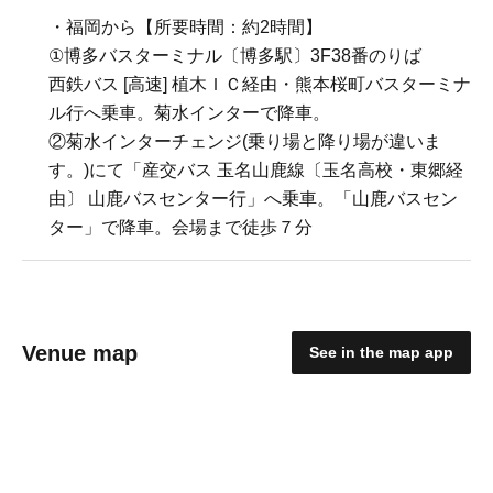
・福岡から【所要時間：約2時間】
①博多バスターミナル〔博多駅〕3F38番のりば
西鉄バス [高速] 植木ＩＣ経由・熊本桜町バスターミナ
ル行へ乗車。菊水インターで降車。
②菊水インターチェンジ(乗り場と降り場が違いま
す。)にて「産交バス 玉名山鹿線〔玉名高校・東郷経
由〕 山鹿バスセンター行」へ乗車。「山鹿バスセン
ター」で降車。会場まで徒歩７分
Venue map
See in the map app