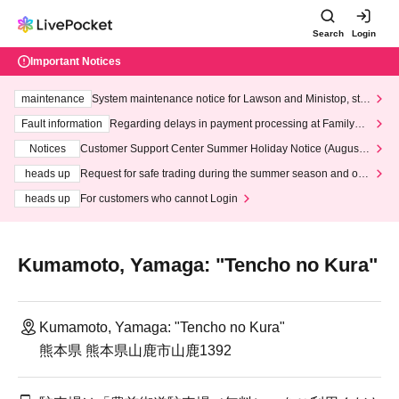
Search
Login
Important Notices
maintenance
System maintenance notice for Lawson and Ministop, star
ting at 3:00 AM on Wednesday (Wed)
Fault information
Regarding delays in payment processing at FamilyMa
rt stores
Notices
Customer Support Center Summer Holiday Notice (August 1
3th - August 14th, 2026)
heads up
Request for safe trading during the summer season and our
response to recent violations of terms and conditions.
heads up
For customers who cannot Login
Kumamoto, Yamaga: "Tencho no Kura"
Kumamoto, Yamaga: "Tencho no Kura"
熊本県 熊本県山鹿市山鹿1392