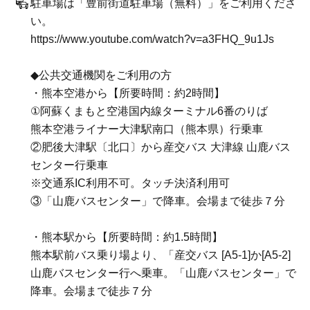
駐車場は「豊前街道駐車場（無料）」をご利用くださ
い。
https://www.youtube.com/watch?v=a3FHQ_9u1Js
◆公共交通機関をご利用の方
・熊本空港から【所要時間：約2時間】
①阿蘇くまもと空港国内線ターミナル6番のりば
熊本空港ライナー大津駅南口（熊本県）行乗車
②肥後大津駅〔北口〕から産交バス 大津線 山鹿バス
センター行乗車
※交通系IC利用不可。タッチ決済利用可
③「山鹿バスセンター」で降車。会場まで徒歩７分
・熊本駅から【所要時間：約1.5時間】
熊本駅前バス乗り場より、「産交バス [A5-1]か[A5-2]
山鹿バスセンター行へ乗車。「山鹿バスセンター」で
降車。会場まで徒歩７分