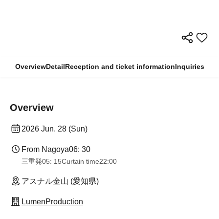
Overview
Detail
Reception and ticket information
Inquiries
Overview
2026 Jun. 28 (Sun)
From Nagoya
06: 30
三重発
05: 15
Curtain time
22:00
アスナル金山 (愛知県)
LumenProduction