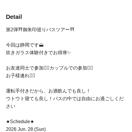
Detail
第2弾⛩御朱印巡りバスツアー⛩
今回は静岡です🗻
吹きガラス体験付きでお得🉐✨️
お友達同士で参加🙆‍♀️カップルでの参加🙆‍♀️
お子様連れ🙆‍♀️
運転手付きだから、お酒飲んでも良し！
ウトウト寝ても良し！バスの中では自由にお過ごしくだ
さい
★Schedule★
2026 Jun. 28 (Sun)