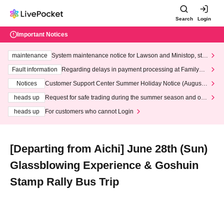
Search
Login
Important Notices
maintenance
System maintenance notice for Lawson and Ministop, star
ting at 3:00 AM on Wednesday (Wed)
Fault information
Regarding delays in payment processing at FamilyMa
rt stores
Notices
Customer Support Center Summer Holiday Notice (August 1
3th - August 14th, 2026)
heads up
Request for safe trading during the summer season and our
response to recent violations of terms and conditions.
heads up
For customers who cannot Login
[Departing from Aichi] June 28th (Sun)
Glassblowing Experience & Goshuin
Stamp Rally Bus Trip