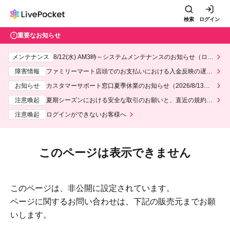
検索
ログイン
重要なお知らせ
メンテナンス
8/12(水) AM3時～システムメンテナンスのお知らせ（ロー
ソン、ミニストップ）
障害情報
ファミリーマート店頭でのお支払いにおける入金反映の遅延
について
お知らせ
カスタマーサポート窓口夏季休業のお知らせ（2026/8/13～2
026/8/14）
注意喚起
夏期シーズンにおける安全な取引のお願いと、直近の規約違
反事案への対応について
注意喚起
ログインができないお客様へ
このページは表示できません
このページは、非公開に設定されています。
ページに関するお問い合わせは、下記の販売元までお願
いします。