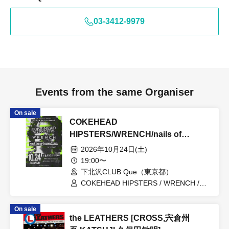
03-3412-9979
Events from the same Organiser
On sale
COKEHEAD
HIPSTERS/WRENCH/nails of
hawaiian：“nails of hawaiian
2026年10月24日(土)
presents “The Niight We Never
19:00〜
Named””
下北沢CLUB Que（東京都）
COKEHEAD HIPSTERS / WRENCH /
nails of hawaiian
On sale
the LEATHERS [CROSS,宍倉州