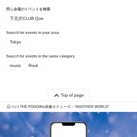
同じ会場のイベントを検索
下北沢CLUB Que
Search for events in your area
Tokyo
Search for events in the same category
music
Rock
Top of page
top
THE POGO/the原爆オナニーズ：“ANOTHER WORLD”