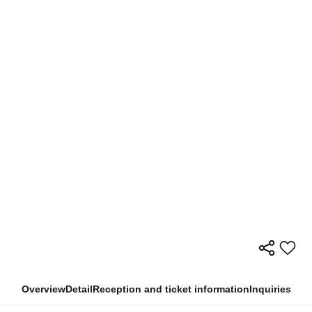
Overview
Detail
Reception and ticket information
Inquiries