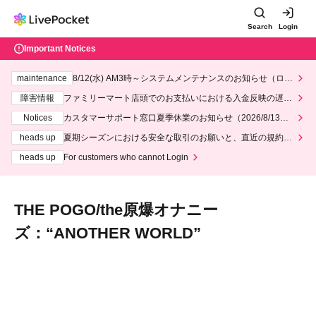
Search
Login
Important Notices
maintenance
8/12(水) AM3時～システムメンテナンスのお知らせ（ロー
ソン、ミニストップ）
障害情報
ファミリーマート店頭でのお支払いにおける入金反映の遅延
について
Notices
カスタマーサポート窓口夏季休業のお知らせ（2026/8/13～2
026/8/14）
heads up
夏期シーズンにおける安全な取引のお願いと、直近の規約違
反事案への対応について
heads up
For customers who cannot Login
THE POGO/the原爆オナニー
ズ：“ANOTHER WORLD”