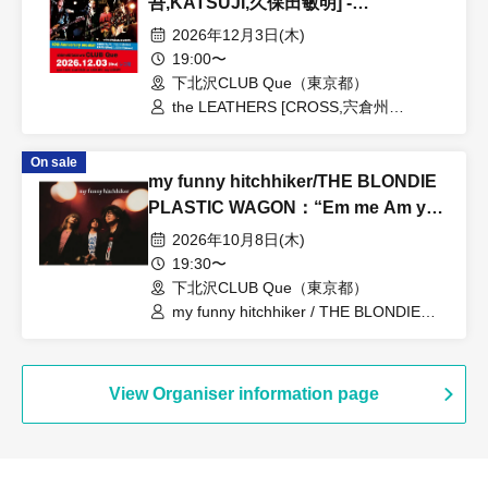
吾,KATSUJI,久保田敏明] -
oneman-：“the LEATHERS “40th
2026年12月3日(木)
anniversary レコ発ワンマン””
19:00〜
下北沢CLUB Que（東京都）
the LEATHERS [CROSS,宍倉州
吾,KATSUJI,久保田敏明]
On sale
my funny hitchhiker/THE BLONDIE
PLASTIC WAGON：“Em me Am you
マイファニ、ブロンディー、ツーマン
2026年10月8日(木)
ライブ”
19:30〜
下北沢CLUB Que（東京都）
my funny hitchhiker / THE BLONDIE
PLASTIC WAGON
View Organiser information page