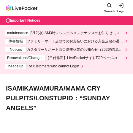
Search
Login
Important Notices
maintenance
8/12(水) AM3時～システムメンテナンスのお知らせ（ロー
ソン、ミニストップ）
障害情報
ファミリーマート店頭でのお支払いにおける入金反映の遅延
について
Notices
カスタマーサポート窓口夏季休業のお知らせ（2026/8/13～2
026/8/14）
Renovations/Changes
【日付修正】LivePocketサイトTOPページのデ
ザインリニューアルにつきまして
heads up
For customers who cannot Login
ISAMIKAWAMURA/MAMA CRY
PULPITS/LONSTUPID：“SUNDAY
ANGELS”