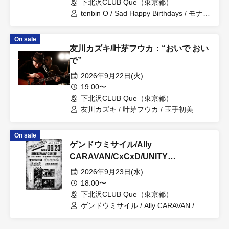
下北沢CLUB Que（東京都）
tenbin O / Sad Happy Birthdays / モナリ
ザヘイトミー!!
On sale
友川カズキ/叶芽フウカ：“おいで おい
で”
2026年9月22日(火)
19:00〜
下北沢CLUB Que（東京都）
友川カズキ / 叶芽フウカ / 玉手初美
On sale
ゲンドウミサイル/Ally
CARAVAN/CxCxD/UNITY
DIVISiON：“ESUtoEMU -キ・ミ・
2026年9月23日(水)
ハ・シ・ゲ・キ・テ・キ-”
18:00〜
下北沢CLUB Que（東京都）
ゲンドウミサイル / Ally CARAVAN /
CxCxD / UNITY DIVISiON