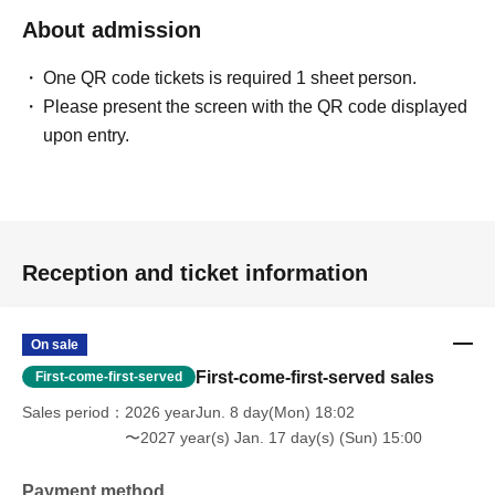
会場：アイガットサロン京都
About admission
京都市北区小山北上総町40-2 アイビルディング3F
One QR code tickets is required 1 sheet person.
入場料：4,000円（全席自由）
Please present the screen with the QR code displayed
upon entry.
チケットお申し込み：
https://kyoto-
アイガットサロン京都
musica.com/pages/ticket
Reception and ticket information
On sale
First-come-first-served sales
First-come-first-served
Sales period
2026 yearJun. 8 day(Mon) 18:02
〜2027 year(s) Jan. 17 day(s) (Sun) 15:00
Payment method