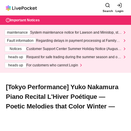
Search
Login
Important Notices
maintenance
System maintenance notice for Lawson and Ministop, star
ting at 3:00 AM on Wednesday (Wed)
Fault information
Regarding delays in payment processing at FamilyMa
rt stores
Notices
Customer Support Center Summer Holiday Notice (August 1
3th - August 14th, 2026)
heads up
Request for safe trading during the summer season and our
response to recent violations of terms and conditions.
heads up
For customers who cannot Login
[Tokyo Performance] Yuko Nakamura
Piano Recital L'Hiver Poétique ―
Poetic Melodies that Color Winter ―