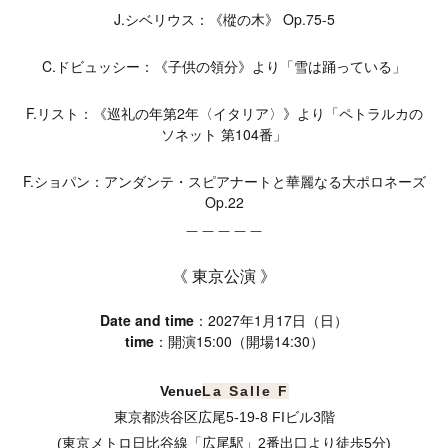
J.シベリウス：《樅の木》 Op.75-5
C.ドビュッシー：《子供の領分》より「雪は踊っている」
F.リスト：《巡礼の年第2年〈イタリア〉》より「ペトラルカの
ソネット 第104番」
F.ショパン：アンダンテ・スピアナートと華麗なる大ポロネーズ
Op.22
＿＿＿＿＿
《 東京公演 》
Date and time
：2027年1月17日（日）
time
：開演15:00（開場14:30）
Venue
La Salle F
東京都渋谷区広尾5-19-8 FIビル3階
(東京メトロ日比谷線「広尾駅」2番出口より徒歩5分)