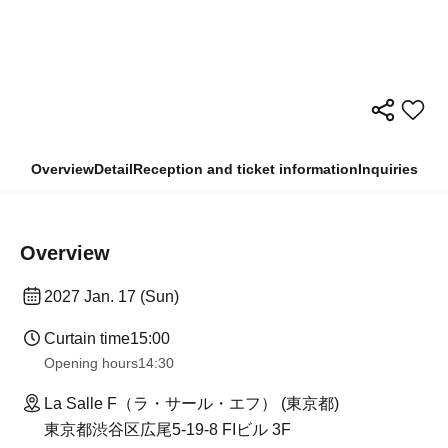
Overview
Detail
Reception and ticket information
Inquiries
Overview
2027 Jan. 17 (Sun)
Curtain time
15:00
Opening hours
14:30 ​ ​​ ​​ ​​ ​​ ​​ ​​ ​​ ​​ ​​ ​​ ​​ ​​ ​​ ​​ ​​ ​​ ​​ ​​ ​​ ​​ ​​ ​​ ​​ ​​ ​​ ​​ ​​ ​​ ​​ ​​ ​​ ​​ ​​ ​​ ​​ ​​ ​​ ​​ ​​ ​​ ​​ ​​ ​​ ​​ ​​ ​​ ​​ ​
La Salle F（ラ・サール・エフ） (東京都)
東京都渋谷区広尾5-19-8 FIビル 3F