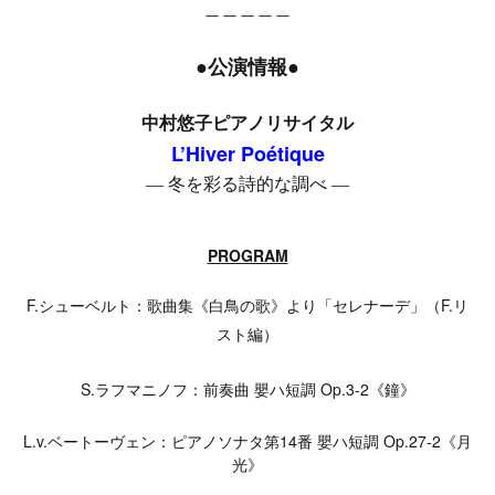
＿＿＿＿＿
●公演情報●
中村悠子ピアノリサイタル
L’Hiver Poétique
― 冬を彩る詩的な調べ ―
PROGRAM
F.シューベルト：歌曲集《白鳥の歌》より「セレナーデ」（F.リ
スト編）
S.ラフマニノフ：前奏曲 嬰ハ短調 Op.3-2《鐘》
L.v.ベートーヴェン：ピアノソナタ第14番 嬰ハ短調 Op.27-2《月
光》