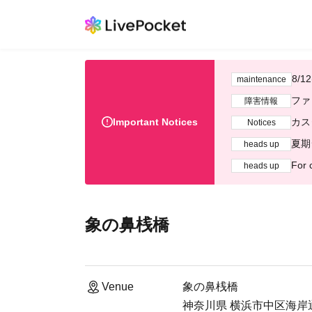
8/
maintenance
ファ
障害情報
Important Notices
カス
Notices
夏期
heads up
For 
heads up
象の鼻桟橋
Venue
象の鼻桟橋
神奈川県 横浜市中区海岸