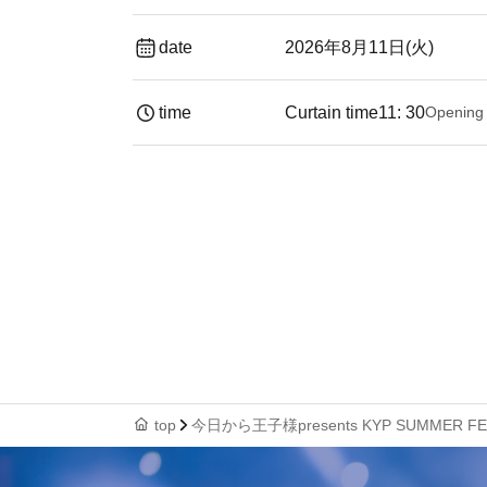
date
2026年8月11日(火)
time
Curtain time
11: 30
Opening
top
今日から王子様presents KYP SUMMER FE