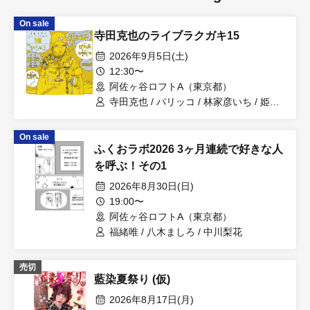
On sale
寺田克也のライブラクガキ15
2026年9月5日(土)
12:30〜
阿佐ヶ谷ロフトA（東京都）
寺田克也 / パリッコ / 林家彦いち / 姫乃
たま
On sale
ふくおラボ2026 3ヶ月連続で好きな人
を呼ぶ！その1
2026年8月30日(日)
19:00〜
阿佐ヶ谷ロフトA（東京都）
福緒唯 / 八木ましろ / 中川梨花
売切
藍染夏祭り (仮)
2026年8月17日(月)