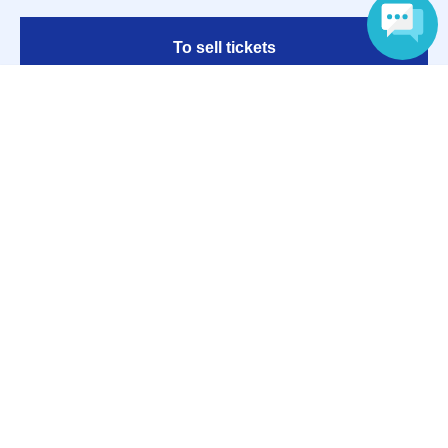
To sell tickets
Language
Various official SNS
Ticket sales companies
Selling Tickets on LivePocket
Fees and Charges
Those who want to buy tickets
Find an event