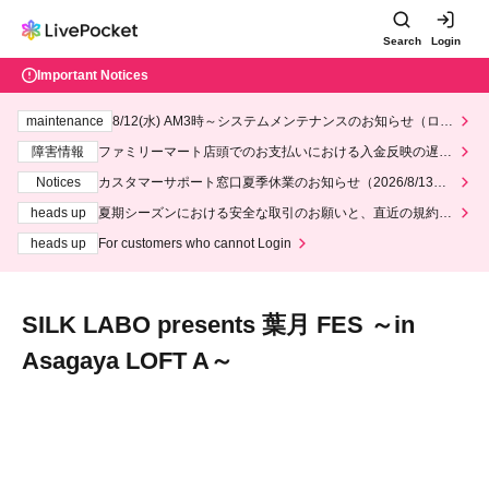
Search
Login
Important Notices
maintenance
8/12(水) AM3時～システムメンテナンスのお知らせ（ロー
ソン、ミニストップ）
障害情報
ファミリーマート店頭でのお支払いにおける入金反映の遅延
について
Notices
カスタマーサポート窓口夏季休業のお知らせ（2026/8/13～2
026/8/14）
heads up
夏期シーズンにおける安全な取引のお願いと、直近の規約違
反事案への対応について
heads up
For customers who cannot Login
SILK LABO presents 葉月 FES ～in
Asagaya LOFT A～