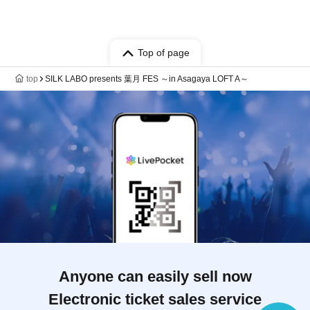
Top of page
top
SILK LABO presents 葉月 FES ～in Asagaya LOFT A～
Anyone can easily sell now
Electronic ticket sales service