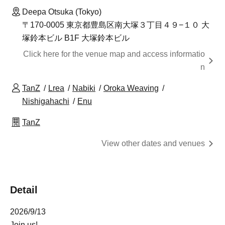
Deepa Otsuka (Tokyo)
〒170-0005 東京都豊島区南大塚３丁目４９−１０ 大
塚鈴本ビル B1F 大塚鈴本ビル
Click here for the venue map and access informatio
n
TanZ
Lrea
Nabiki
Oroka Weaving
Nishigahachi
Enu
TanZ
View other dates and venues
Detail
2026/9/13
Join us!