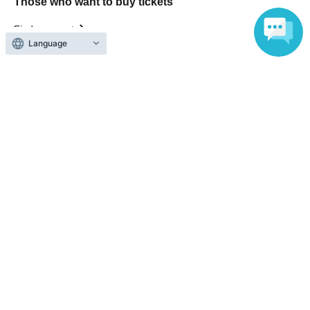
Those who want to buy tickets
Find an event
Language
Announcements
About LivePocket
How to use？
FAQ
Web Accessibility Initiatives
Statement regarding the Act on Specified Commercial
Transactions
Terms of Use
運営会社
Without obtaining the consent of the administrator for all of the content that
is posted, be copied, reproduced, transferred without permission is strictly
prohibited.