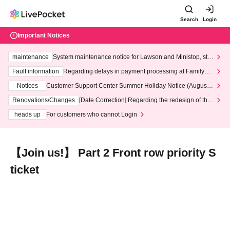
Search
Login
Important Notices
maintenance
System maintenance notice for Lawson and Ministop, star
ting at 3:00 AM on Wednesday (Wed)
Fault information
Regarding delays in payment processing at FamilyMa
rt stores
Notices
Customer Support Center Summer Holiday Notice (August 1
3th - August 14th, 2026)
Renovations/Changes
[Date Correction] Regarding the redesign of the
LivePocket website's top page
heads up
For customers who cannot Login
【Join us!】 Part 2 Front row priority S
ticket