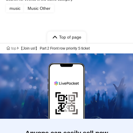
music
Music Other
Top of page
top
【Join us!】 Part 2 Front row priority S ticket