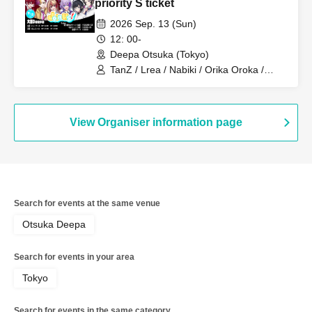
priority S ticket
2026 Sep. 13 (Sun)
12: 00-
Deepa Otsuka (Tokyo)
TanZ / Lrea / Nabiki / Orika Oroka /
Nishigahachi / Enu
View Organiser information page
Search for events at the same venue
Otsuka Deepa
Search for events in your area
Tokyo
Search for events in the same category