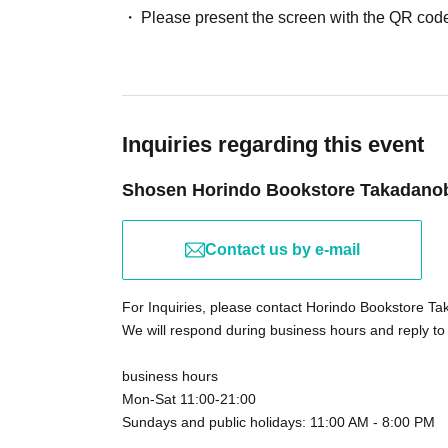
第二部トークゲスト：ウエストランド
河本太
To prevent infection and the spread of COVID-1
Please present the screen with the QR code
cooperate with the following:
中学、高校の同級生である井口浩之と2008
・The event venue is expected to be crowded
開始し、オーディションライブから預かり期
(although this is not (required)).
2013年4月に「笑っていいとも！」（フジ
-Depending on the situation, we may ask you 
期で出演した。2012年から3年連続で「THE 
such as installing transparent barriers such as
Inquiries regarding this event
は自身初の「M-1グランプリ」決勝進出を果た
temperature, and disinfecting your hands.
Shosen Horindo Bookstore Takadano
2011年にスタートしたラジオ形式の番組「ウ
・Please note that if your temperature is check
め、Podcast、audiobook.jpで配信中。
that it will exceed this level, you will be denied
・ If you feel sick or feel unwell, please contact
Contact us by e-mail
・Please note that our staff will also be wear
■その他ご案内
may touch customers' shoulders, arms, and othe
For Inquiries, please contact Horindo Bookstore T
お持ち込みの書籍やグッズ・私物等へのサイ
・Depending on the situation, the content of t
We will respond during business hours and reply to
notice. Please check this page before attendin
business hours
Mon-Sat 11:00-21:00
■参加方法
Sundays and public holidays: 11:00 AM - 8:00 PM
■ Other notes