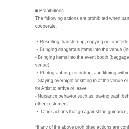
オードリー若林正恭さん、佐久間宣行さん 推薦！
■ Prohibitions
エンタメ時評の旗手 初の著書
The following actions are prohibited when part
独自の鑑賞術・言語化・インプット術を初公開！
cooperate.
「なんかよかった」という感想を一緒に抜け出そう
・Reselling, transferring, copying or counterfei
簡単ではないけれど、簡単にできることの積み重ね
・Bringing dangerous items into the venue (incl
- Bringing items into the event booth (baggage
他人の感想が気になりすぎる「感想検索病の時代」
venue)
YouTubeやPodcastで映画＆ドラマ解説が大
・Photographing, recording, and filming withi
イル』『PERFECT DAYS』など様々な作品を
- Staying overnight or sitting in at the venue o
を持ってインプットするコツ」を大公開！
for Artist to arrive or leave
- Nuisance behavior such as leaving trash behi
other customers
■ゲスト
・ Other actions that go against the guidance, i
大島 育宙（おおしま やすおき）
*If any of the above prohibited actions are con