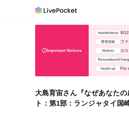
8/
maintenance
ファ
障害情報
Important Notices
カス
Notices
Renovations/Chan
For 
heads up
大島育宙さん『なぜあなたの
ト：第1部：ランジャタイ国