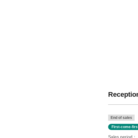
Reception
End of sales
First-come-fir
Sales period