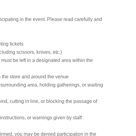
icipating in the event. Please read carefully and
。
ting tickets
だ。
uding scissors, knives, etc.)
 must be left in a designated area within the
に、私だけの視点・言葉で語るには？
注目の大島育宙さんが、『花束みたいな恋をした』『ラストマ
n the store and around the venue
手がかりに、「独自の感想を生み出す方法」「自分だけの軸
r surrounding area, holding gatherings, or waiting
nd, cutting in line, or blocking the passage of
nstructions, or warnings given by staff
firmed, you may be denied participation in the