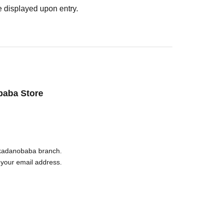
9 and other viruses, we ask that all visitors
 displayed upon entry.
年11月にウエストランドを結成。フリーで活動を
. We recommend that all attendees wear masks
間を経てタイタン所属となる。
テレビ）のレギュラーに抜擢され、最終回まで不定
to cooperate with infection prevention measures
MANZAI」認定漫才師に選出される。2020年に
 acrylic panels at meeting points, taking your
し、2022年に優勝して18代目王者となった。
baba Store
エストランドのぶちラジ！」をYouTubeはじ
ed upon entry and is over 37.5℃ or there is a risk
 entry.
 the staff near you.
ing face shields and masks while working, and
r parts of their bodies to guide them.
akadanobaba branch.
ン入れはご遠慮頂いております。
he event may change or be canceled at short
 your email address.
g.