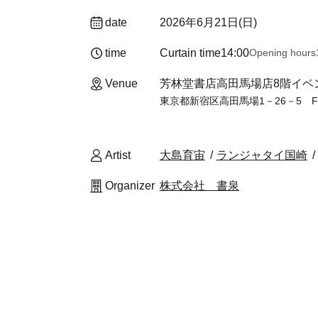
date
2026年6月21日(日)
time
Curtain time
14:00
Opening hours
Venue
芳林堂書店高田馬場店8階イベン
東京都新宿区高田馬場1－26－5 
Artist
大島育宙
ランジャタイ国崎
Organizer
株式会社 書泉