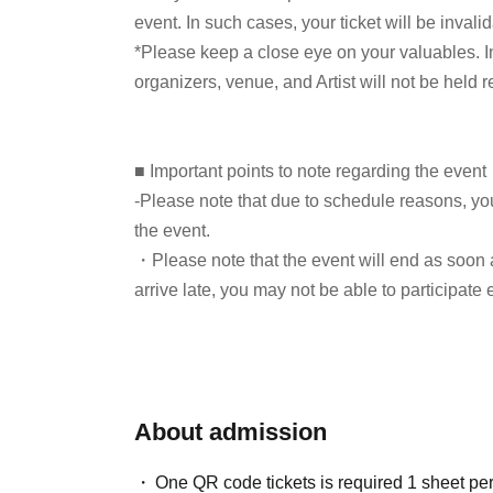
event. In such cases, your ticket will be invali
1992年生まれ、東京都出身。東京大学法学部卒
*Please keep a close eye on your valuables. In t
ビュー。タイタン所属。TBSラジオ『こね
organizers, venue, and Artist will not be held 
演、フジテレビ『週刊フジテレビ批評』ドラ
つぶやき英語』に英語インタビュアーとして
MX『５時に夢中！』『バラいろダンディ』
■ Important points to note regarding the event
スト「無限まやかし」「炎上喫煙所」「ペーパード
-Please note that due to schedule reasons, yo
『ROCKINONJAPAN』などでの連載も執
the event.
録者は16万人(2026年3月時点)。
・Please note that the event will end as soon as
arrive late, you may not be able to participate 
第一部トークゲスト：
ランジャタイ
国崎和也
not be given.)
・There may be media coverage on the day of t
お笑い芸人。1987年9月3日生まれ、富山
note.
共にお笑いコンビ・ランジャタイを結成。
About admission
■Infection prevention measures at the venue
One QR code tickets is required 1 sheet pe