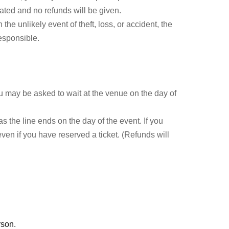
dated and no refunds will be given.
業。2017年、お笑いコンビ「XXCLUB」でデ
he unlikely event of theft, loss, or accident, the
くと』では毎週火曜の「空閑時評」にレギュラー出
responsible.
マ辛口放談にコメンテーター、Ｅテレ『太田光の
レギュラー出演。TBS『サンデー・ジャポン』
にコメンテーターとして不定期出演。ポッドキャ
ライブ」の他、『Quick Japan』
u may be asked to wait at the venue on the day of
筆中。YouTubeでは映画やドラマの時評を配信、登
 the line ends on the day of the event. If you
even if you have reserved a ticket. (Refunds will
he event, and there may be reflections. Please
県出身。A型。グレープカンパニー所属。伊藤幸司と
rson.