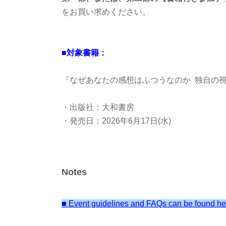
をお買い求めください。
■対象書籍：
『なぜあなたの感想はふつうなのか 独自の
・出版社：大和書房
・発売日：2026年6月17日(水)
・価格：1,650円（税込）
・ISBN ：‎
9784479394488
Notes
■
書籍内容：
■ Event guidelines and FAQs can be found he
『
なぜあなたの感想はふつうなのか
独自の