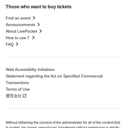
Those who want to buy tickets
Find an event
Announcements
About LivePocket
How to use？
FAQ
Web Accessibility Initiatives
Statement regarding the Act on Specified Commercial
Transactions
Terms of Use
運営会社
Without obtaining the consent of the administrator for all of the content that
is posted, be copied, reproduced, transferred without permission is strictly