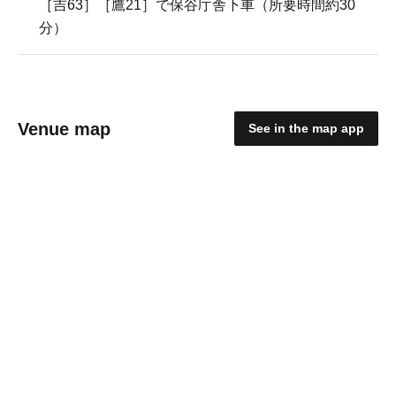
［吉63］［鷹21］で保谷庁舎下車（所要時間約30
分）
Venue map
See in the map app