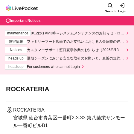
Search
Login
Important Notices
maintenance
8/12(水) AM3時～システムメンテナンスのお知らせ（ロー
ソン、ミニストップ）
障害情報
ファミリーマート店頭でのお支払いにおける入金反映の遅延
について
Notices
カスタマーサポート窓口夏季休業のお知らせ（2026/8/13～2
026/8/14）
heads up
夏期シーズンにおける安全な取引のお願いと、直近の規約違
反事案への対応について
heads up
For customers who cannot Login
ROCKATERIA
ROCKATERIA
宮城県 仙台市青葉区一番町2-3-33 第八藤栄サンモー
ル一番町ビルB1