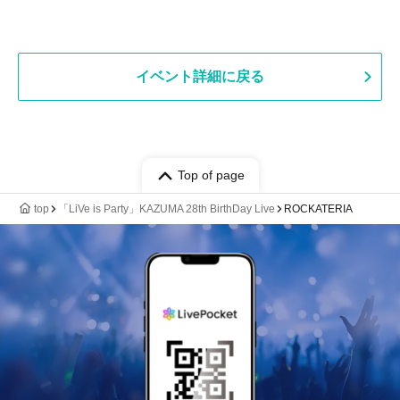
イベント詳細に戻る
Top of page
top
「LiVe is Party」KAZUMA 28th BirthDay Live
ROCKATERIA