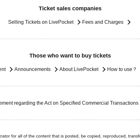
Ticket sales companies
Selling Tickets on LivePocket
Fees and Charges
Those who want to buy tickets
ent
Announcements
About LivePocket
How to use？
ement regarding the Act on Specified Commercial Transactions
ator for all of the content that is posted, be copied, reproduced, transfe