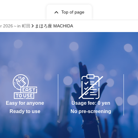
Top of page
 2026～in 町田
まほろ座 MACHIDA
Easy for anyone
Usage fee: 0 yen
Ready to use
No pre-screening