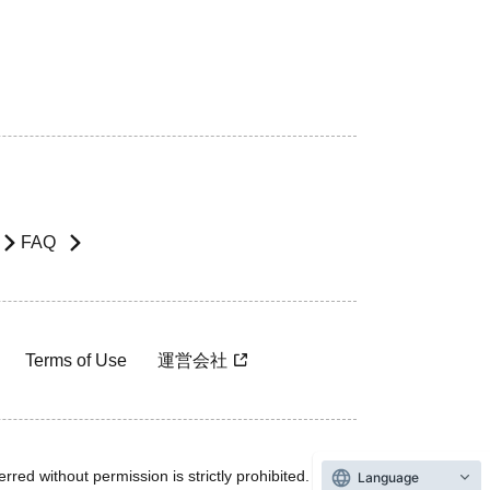
FAQ
Terms of Use
運営会社
rred without permission is strictly prohibited.
Language