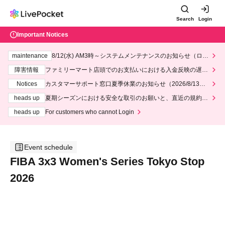
Search
Login
Important Notices
maintenance
8/12(水) AM3時～システムメンテナンスのお知らせ（ロー
ソン、ミニストップ）
障害情報
ファミリーマート店頭でのお支払いにおける入金反映の遅延
について
Notices
カスタマーサポート窓口夏季休業のお知らせ（2026/8/13～2
026/8/14）
heads up
夏期シーズンにおける安全な取引のお願いと、直近の規約違
反事案への対応について
heads up
For customers who cannot Login
Event schedule
FIBA 3x3 Women's Series Tokyo Stop
2026