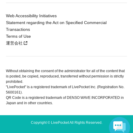
Web Accessibility Initiatives
Statement regarding the Act on Specified Commercial
Transactions
Terms of Use
運営会社
Without obtaining the consent of the administrator for all of the content that
is posted, be copied, reproduced, transferred without permission is strictly
prohibited.
"LivePocket" is a registered trademark of LivePocket Inc. (Registration No.
5600161).
QR Code is a registered trademark of DENSO WAVE INCORPORATED in
Japan and in other countries.
Copyright © LivePocket All Rights Reserved.