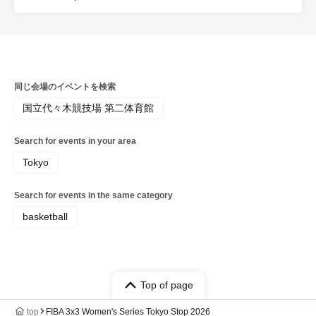
同じ会場のイベントを検索
国立代々木競技場 第二体育館
Search for events in your area
Tokyo
Search for events in the same category
basketball
Top of page
top
FIBA 3x3 Women's Series Tokyo Stop 2026