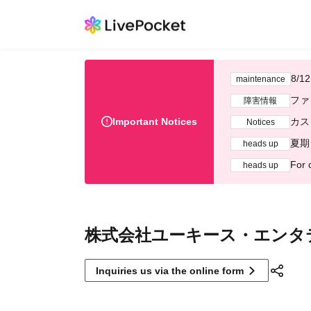
8/
maintenance
ファ
障害情報
Important Notices
カス
Notices
夏期
heads up
For 
heads up
株式会社ユーキース・エンタ
Inquiries us via the online form