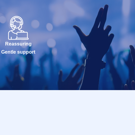
Reassuring
Gentle support