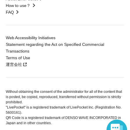
How to use？
FAQ
Web Accessibility Initiatives
Statement regarding the Act on Specified Commercial
Transactions
Terms of Use
運営会社
Without obtaining the consent of the administrator for all of the content that
is posted, be copied, reproduced, transferred without permission is strictly
prohibited.
"LivePocket" is a registered trademark of LivePocket Inc. (Registration No.
5600161).
QR Code is a registered trademark of DENSO WAVE INCORPORATED in
Japan and in other countries.