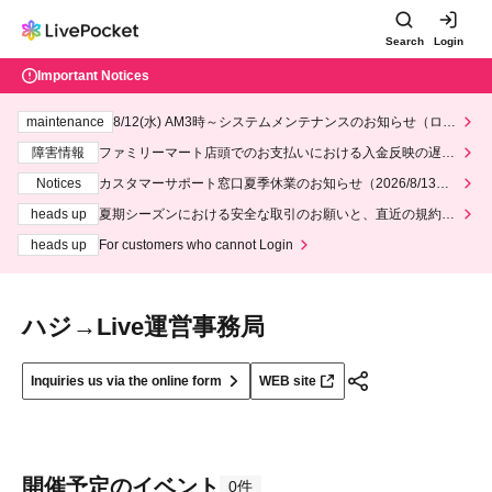
Search
Login
Important Notices
maintenance
8/12(水) AM3時～システムメンテナンスのお知らせ（ロー
ソン、ミニストップ）
障害情報
ファミリーマート店頭でのお支払いにおける入金反映の遅延
について
Notices
カスタマーサポート窓口夏季休業のお知らせ（2026/8/13～2
026/8/14）
heads up
夏期シーズンにおける安全な取引のお願いと、直近の規約違
反事案への対応について
heads up
For customers who cannot Login
ハジ→Live運営事務局
Inquiries us via the online form
WEB site
開催予定のイベント
0件