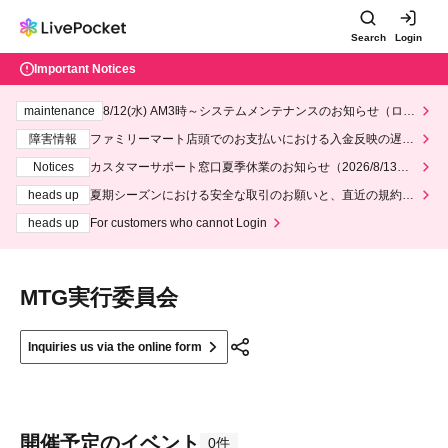
Search
Login
Important Notices
maintenance
8/12(水) AM3時～システムメンテナンスのお知らせ（ロー
ソン、ミニストップ）
障害情報
ファミリーマート店頭でのお支払いにおける入金反映の遅延
について
Notices
カスタマーサポート窓口夏季休業のお知らせ（2026/8/13～2
026/8/14）
heads up
夏期シーズンにおける安全な取引のお願いと、直近の規約違
反事案への対応について
heads up
For customers who cannot Login
MTG実行委員会
Inquiries us via the online form
開催予定のイベント
0件