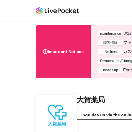
8/
maintenance
ファ
障害情報
Important Notices
カス
Notices
Renovations/Chan
For 
heads up
大賀薬局
Inquiries us via the onli