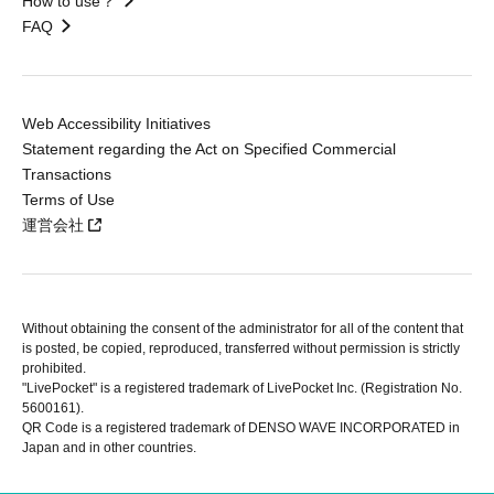
How to use？
FAQ
Web Accessibility Initiatives
Statement regarding the Act on Specified Commercial
Transactions
Terms of Use
運営会社
Without obtaining the consent of the administrator for all of the content that
is posted, be copied, reproduced, transferred without permission is strictly
prohibited.
"LivePocket" is a registered trademark of LivePocket Inc. (Registration No.
5600161).
QR Code is a registered trademark of DENSO WAVE INCORPORATED in
Japan and in other countries.