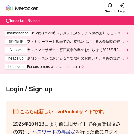
Search
Login
Important Notices
maintenance
8/12(水) AM3時～システムメンテナンスのお知らせ（ロー
ソン、ミニストップ）
障害情報
ファミリーマート店頭でのお支払いにおける入金反映の遅延
について
Notices
カスタマーサポート窓口夏季休業のお知らせ（2026/8/13～2
026/8/14）
heads up
夏期シーズンにおける安全な取引のお願いと、直近の規約違
反事案への対応について
heads up
For customers who cannot Login
Login / Sign up
こちらは新しいLivePocketサイトです。
2025年10月18日より前に旧サイトで会員登録済み
の方は、
パスワードの再設定
を行った後にログイ