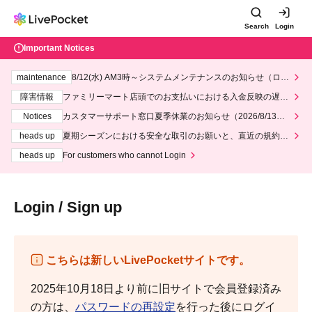
Search
Login
Important Notices
maintenance
8/12(水) AM3時～システムメンテナンスのお知らせ（ロー
ソン、ミニストップ）
障害情報
ファミリーマート店頭でのお支払いにおける入金反映の遅延
について
Notices
カスタマーサポート窓口夏季休業のお知らせ（2026/8/13～2
026/8/14）
heads up
夏期シーズンにおける安全な取引のお願いと、直近の規約違
反事案への対応について
heads up
For customers who cannot Login
Login / Sign up
こちらは新しいLivePocketサイトです。
2025年10月18日より前に旧サイトで会員登録済み
の方は、
パスワードの再設定
を行った後にログイ