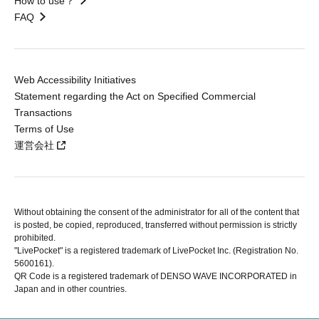
How to use？
FAQ
Web Accessibility Initiatives
Statement regarding the Act on Specified Commercial
Transactions
Terms of Use
運営会社
Without obtaining the consent of the administrator for all of the content that
is posted, be copied, reproduced, transferred without permission is strictly
prohibited.
"LivePocket" is a registered trademark of LivePocket Inc. (Registration No.
5600161).
QR Code is a registered trademark of DENSO WAVE INCORPORATED in
Japan and in other countries.