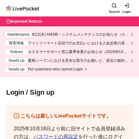
Search
Login
Important Notices
maintenance
8/12(水) AM3時～システムメンテナンスのお知らせ（ロー
ソン、ミニストップ）
障害情報
ファミリーマート店頭でのお支払いにおける入金反映の遅延
について
Notices
カスタマーサポート窓口夏季休業のお知らせ（2026/8/13～2
026/8/14）
heads up
夏期シーズンにおける安全な取引のお願いと、直近の規約違
反事案への対応について
heads up
For customers who cannot Login
Login / Sign up
こちらは新しいLivePocketサイトです。
2025年10月18日より前に旧サイトで会員登録済み
の方は、
パスワードの再設定
を行った後にログイ