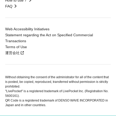
How to use？
FAQ
Web Accessibility Initiatives
Statement regarding the Act on Specified Commercial
Transactions
Terms of Use
運営会社
Without obtaining the consent of the administrator for all of the content that
is posted, be copied, reproduced, transferred without permission is strictly
prohibited.
"LivePocket" is a registered trademark of LivePocket Inc. (Registration No.
5600161).
QR Code is a registered trademark of DENSO WAVE INCORPORATED in
Japan and in other countries.