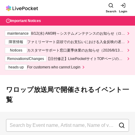
Search
Login
Important Notices
maintenance
8/12(水) AM3時～システムメンテナンスのお知らせ（ロー
ソン、ミニストップ）
障害情報
ファミリーマート店頭でのお支払いにおける入金反映の遅延
について
Notices
カスタマーサポート窓口夏季休業のお知らせ（2026/8/13～2
026/8/14）
Renovations/Changes
【日付修正】LivePocketサイトTOPページのデ
ザインリニューアルにつきまして
heads up
For customers who cannot Login
ワロップ放送局で開催されるイベント一
覧