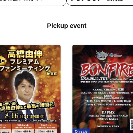
Pickup event
On sale