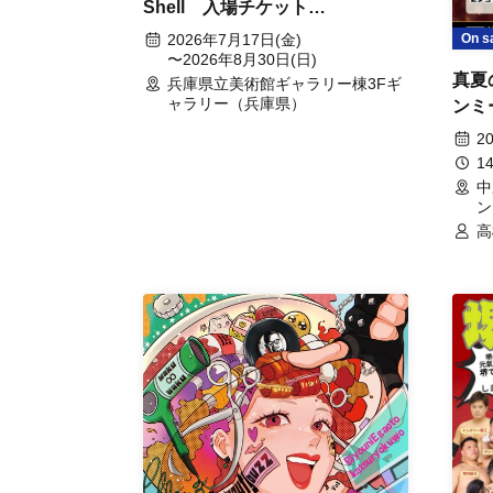
Shell 入場チケット
(2026/7/17~8/30)
On s
2026年7月17日(金)
〜2026年8月30日(日)
真夏
兵庫県立美術館ギャラリー棟3Fギ
ャラリー（兵庫県）
ンミ
2
1
中
ン
高