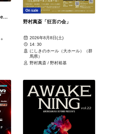
On sale
ge＋
野村萬斎「狂言の会」
2026年8月8日(土)
e＋
14: 30
にしきのホール（大ホール）（群
馬県）
野村萬斎 / 野村裕基