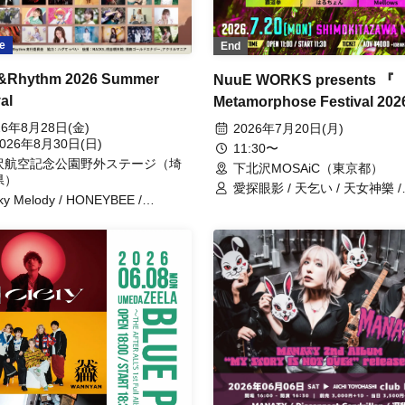
e
End
y&Rhythm 2026 Summer
NuuE WORKS presents 『
al
Metamorphose Festival 202
Summer 』
26年8月28日(金)
2026年7月20日(月)
026年8月30日(日)
11:30〜
沢航空記念公園野外ステージ（埼
下北沢MOSAiC（東京都）
県）
愛探眼影 / 天乞い / 天女神樂 /
ky Melody / HONEYBEE /
yesAND / NEON ONI / Hakuma
iROPiA / Jiggy Jade / レトロドー
回目の終身刑 / 覇道拳 / はるち
 RAIDEN / LUCIDA / FullMooN /
Mellows / Disconnect Cendrill
ress / Sirius / Qtwins / 青の流星
/ 小原涼 / RED HEELS / ユメノマ
 / Lumi→A / 我我 / Disconnect
ndrillon / クレヨンゆーち / 森あん
 / RIKA / 天女神樂 / 磯野未来 / シ
ン / biki / 橋村姫 / つじりお / 梨
 Monochrome Cinderella /
ARA / エロティック大島 / AND
LL. / ABYSS / 今井舞衣 / 麻未 /
NACLE / ふれふら / えさのじかん