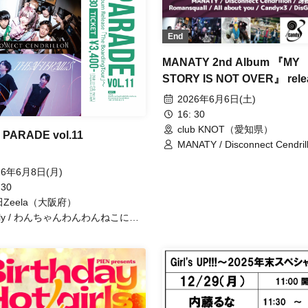
nyu / SAYAKA YAMAGUCHI /
nokumatic / HALu / 結芽乃 / さわ
 / 愛奈 / リストネコ / MISSIW /
End
凛ココ / 夢（らむ） / イロハマイ
usonaki / 佐藤和泉 / メイビスレーヌ
MANATY 2nd Album 『MY
pipia / 中根もにゃ
STORY IS NOT OVER』 rele
tour
2026年6月6日(土)
16: 30
club KNOT（愛知県）
 PARADE vol.11
MANATY / Disconnect Cendrillon / 冴
我 / Romansquall / All about y
Candy×3 / DisGust Yew
26年6月8日(月)
 30
Zeela（大阪府）
ely / わんちゃんわんわんねこにゃ
ん / Disconnect Cendrillon /
E AFTER ALL'S