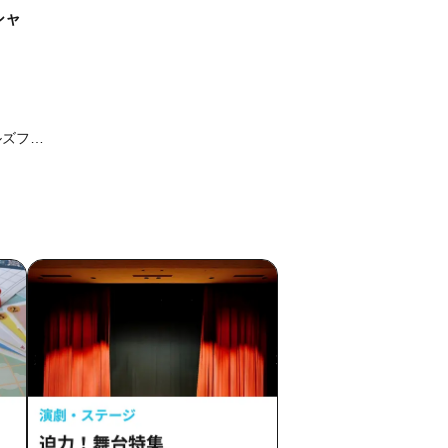
ペシャ
ガールズフィ
るな /
TY /
華 /