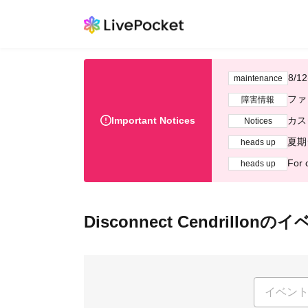
8/
maintenance
ファ
障害情報
Important Notices
カス
Notices
夏期
heads up
For 
heads up
Disconnect Cendrillon