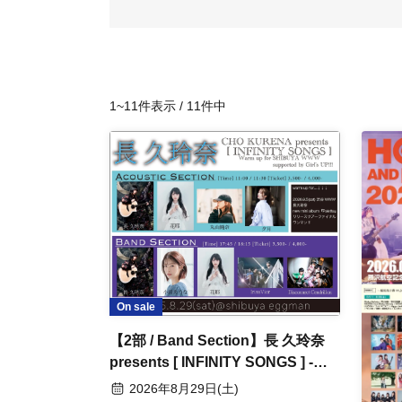
1~11件表示 / 11件中
On sale
【2部 / Band Section】長 久玲奈
presents [ INFINITY SONGS ] -
Warm up for SHIBUYA WWW- /
2026年8月29日(土)