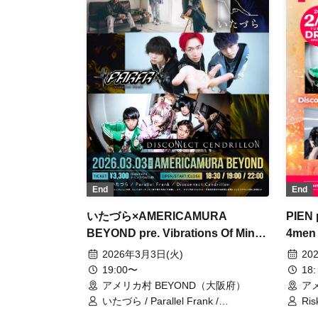
End
End
いたづら×AMERICAMURA
PIEN 
BEYOND pre. Vibrations Of Mind
4men 
vol.4
2026年3月3日(火)
20
19:00〜
18:
アメリカ村 BEYOND（大阪府）
ア
いたづら / Parallel Frank /
Ris
Disconnect Cendrillon
hus