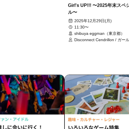
drillon
Girl's UP!!! 〜2025年末ス
ル〜
2025年12月29日(月)
11:30〜
shibuya eggman（東京都）
Disconnect Cendrillon / 
スト!!!! GT / EMANON / 内藤
LUMiRiSE / 日乃まそら / MANA
AND CALL. / モモカルテット /
MARKET SHOP STORE / 紗耶
ES-TRUS