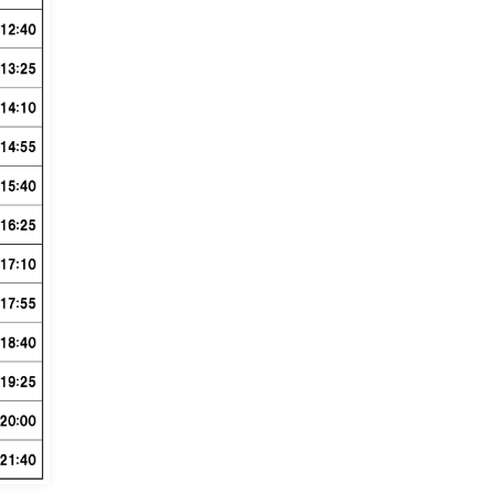
団 / Rezaria / tami / sanoha /
maleficium / エトランジェ / 小原涼 /
RED HEELS / メイビスレーヌ / 願音
/ ディアブルボア / ユメノマニマニ /
Lumi→A / 我我 / アキコ. / Disconnect
Cendrillon / somei / Reymiy / 藤本あ
かり / QUEEN RABBIT / kiyuka / クレ
ヨンゆーち / 森あんぱん / ハルノノカ
/ かすみん / RIKA / あみマリア / 天女
神樂 / 佐藤和泉 / Buzzer01&.