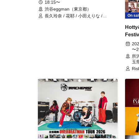
supported by Girl’s UP!!!
18:15〜
渋谷eggman（東京都）
On sal
長久玲奈 / 花耶 / 小田えりな /
IrisaVior / Disconnect Cendrillon
Hott
Festiv
20
〜2
所
玉
Ris
SH
ル /
Emp
群 
ニマニ
Ce
ぱん
トリ
奈 /
AK
CA
MA