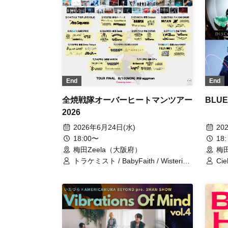
/ A
shi
りさ
音夢
/ 
/ 
End
End
全焼戦隊オーバーヒートマンツアー
BLUE
2026
2026年6月24日(水)
20
18:00〜
18:
梅田Zeela（大阪府）
梅田
トラケミスト / BabyFaith / Wisteria /
Ci
ANYDOUBT / AMAN / Disconnect
んにゃ
Cendrillon
TH