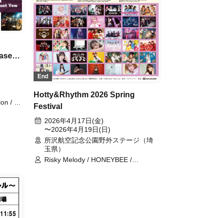
ase
End
Hotty&Rhythm 2026 Spring
Festival
ou /
2026年4月17日(金)
〜2026年4月19日(日)
所沢航空記念公園野外ステージ（埼
玉県）
Risky Melody / HONEYBEE /
SHiROPiA / ガールズフィスト!!!!GT /
Jiggy Jade / アミューズLaLa♪ハッピ
ーランド / 有栖川かがみ / レトロドー
ル / 愛野可奈 / RAIDEN / LUCIDA /
FullMooN / Empress / Sirius / Qtwins
/ 青の流星群 / リリックホリック歌劇