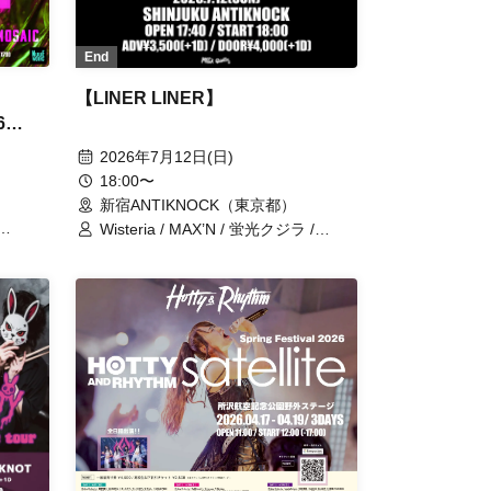
End
【LINER LINER】
6
2026年7月12日(日)
18:00〜
新宿ANTIKNOCK（東京都）
Wisteria / MAX’N / 蛍光クジラ /
y / 82
AREINT / Disconnect Cendrillon /
ょん /
icontinew
on