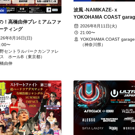
波風 -NAMIKAZE- x
ale
YOKOHAMA COAST gara
の！高橋由伸プレミアムファ
presents BON FIRE
2026年8月11日(火)
ーティング
21:00〜
026年8月16日(日)
YOKOHAMA COAST garag
4:00〜
（神奈川県）
野セントラルパークカンファレ
ス ホールB（東京都）
橋由伸