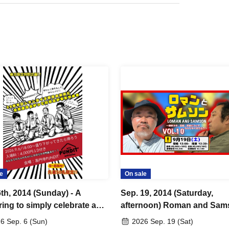
e
On sale
6th, 2014 (Sunday) - A
Sep. 19, 2014 (Saturday,
ring to simply celebrate and
afternoon) Roman and Sam
ate the day after the 20th
Vol. 10 ~ Casually chatting 
6 Sep. 6 (Sun)
2026 Sep. 19 (Sat)