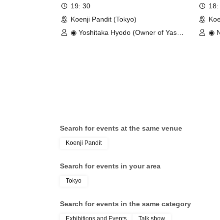
Commemorative Talk Show "I was
anniv
19: 30
18:
arrested and detained after being
Tokyo
Koenji Pandit (Tokyo)
Koe
sued by my son"
◉ Yoshitaka Hyodo (Owner of Yashio
◉ N
Secret Museum) / ◉ Interviewer:
Kowloon Kurosawa (Three-time ex-
convict)
Search for events at the same venue
Koenji Pandit
Search for events in your area
Tokyo
Search for events in the same category
Exhibitions and Events
Talk show