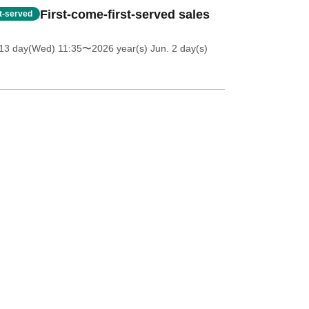
First-come-first-served sales
st-served
13 day(Wed) 11:35
〜2026 year(s) Jun. 2 day(s)