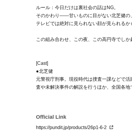
ルール：今日だけは裏社会の話はNG。
そのかわり——甘いものに目がない北芝健の
テレビでは絶対に見られない顔が見られるか
この組み合わせ、この夜、この高円寺でしか
[Cast]
●北芝健
元警視庁刑事。現役時代は捜査一課などで活
査や未解決事件の解説を行うほか、全国各地
勢力に関する知識と語り口で唯一無二の存在
つ。
Official Link
●溝呂木一美
ドーナツ探求家・イラストレーター。国内外
https://pundit.jp/products/26p1-6-2