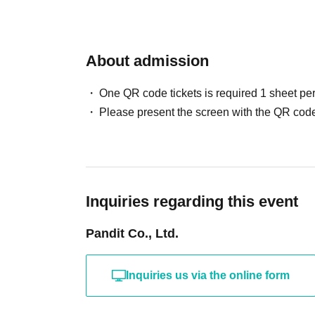
も調査・研究している。TBS系『マツコの
書に『ドーナツのしあわせ』（イースト・プ
どがある。
About admission
●まつかわひろのり（ゲスト）
One QR code tickets is required 1 sheet pe
聖蹟桜ヶ丘の人気ドーナツ店「ハグジードー
Please present the screen with the QR code
貨店や海外でのPOPUPなどを開催。第3部
●ミゾロギ・ダイスケ（司会）
ライター・編集者。北芝健とは未解決事件関
る。当日は両者の"橋渡し役"として、進行
Inquiries regarding this event
（双葉社）などがある。
Pandit Co., Ltd.
Inquiries us via the online form