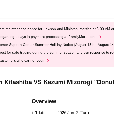
em maintenance notice for Lawson and Ministop, starting at 3:00 AM
egarding delays in payment processing at FamilyMart stores
omer Support Center Summer Holiday Notice (August 13th - August 14
est for safe trading during the summer season and our response to rece
customers who cannot Login
n Kitashiba VS Kazumi Mizorogi "Donut
Overview
date
2026 Jun. 2 (Tue)