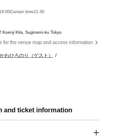
19:00
Curtain time
21:30
2 Koenji Kita, Suginami-ku Tokyo
re for the venue map and access information
つかわひろのり（ゲスト）
 and ticket information