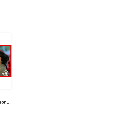
son
about