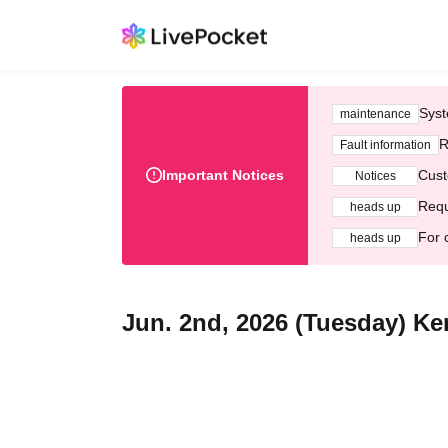
Syst
maintenance
R
Fault information
Important Notices
Cust
Notices
Requ
heads up
For 
heads up
Jun. 2nd, 2026 (Tuesday) Ke