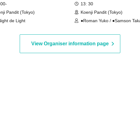
ersary solo live show in
current events, entertainmen
 00-
13: 30
.
and music
nji Pandit (Tokyo)
Koenji Pandit (Tokyo)
ight de Light
●Roman Yuko / ●Samson Tak
View Organiser information page