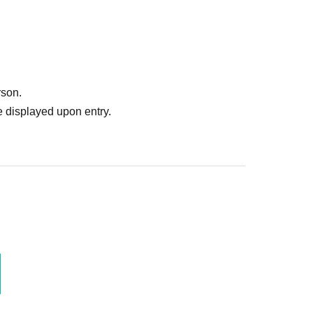
知らない世界』をはじめ、各種メディアに登場。著
レス）、『ドーナツの旅』（グラフィック社）な
rson.
ナツ」オーナー。あそぼうをコンセプトに都内百
 displayed upon entry.
にゲスト登場。
連の取材で交流を持ち、溝呂木一美とも接点もあ
と交通整理を担う。著書に『未解決事件の戦後史』