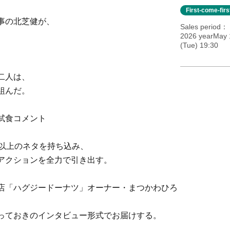
First-come-fir
事の北芝健が、
Sales period
2026 yearMay 
(Tue) 19:30
二人は、
組んだ。
試食コメント
本以上のネタを持ち込み、
アクションを全力で引き出す。
店「ハグジードーナツ」オーナー・まつかわひろ
っておきのインタビュー形式でお届けする。