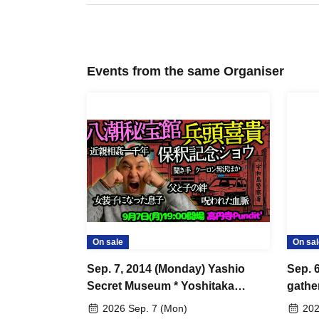
Events from the same Organiser
On sale
On sal
Sep. 7, 2014 (Monday) Yashio
Sep. 
Secret Museum * Yoshitaka
gathe
Hyodo Bail Release
celebr
2026 Sep. 7 (Mon)
202