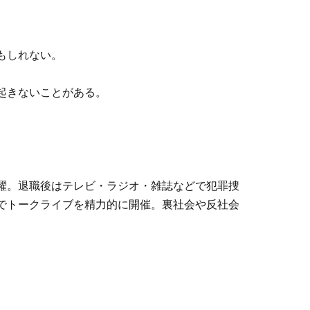
、
もしれない。
起きないことがある。
躍。退職後はテレビ・ラジオ・雑誌などで犯罪捜
でトークライブを精力的に開催。裏社会や反社会
感を放つ。甘いもの好きという意外な一面も持
の様々なドーナツを食べ歩き、食文化の観点から