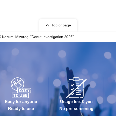
Top of page
 Kazumi Mizorogi "Donut Investigation 2026"
Easy for anyone
Usage fee: 0 yen
Ready to use
No pre-screening