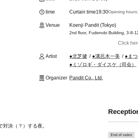
time
Curtain time
19:30
Opening hours
Venue
Koenji Pandit (Tokyo)
2nd floor, Fudenobi Building, 3-8-1
Click he
Artist
●北芝健
●溝呂木一美
●ま
●ミゾロギ・ダイスケ（司会）
Organizer
Pandit Co., Ltd.
Reception
で対決（？）する夜。
End of sales