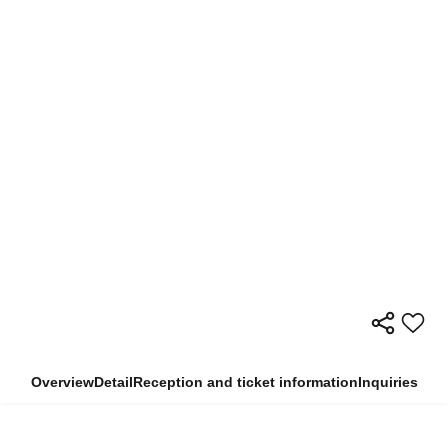
Overview
Detail
Reception and ticket information
Inquiries