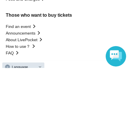
Those who want to buy tickets
Find an event
Announcements
About LivePocket
How to use？
FAQ
Language
Web Accessibility Initiatives
Statement regarding the Act on Specified Commercial
Transactions
Terms of Use
運営会社