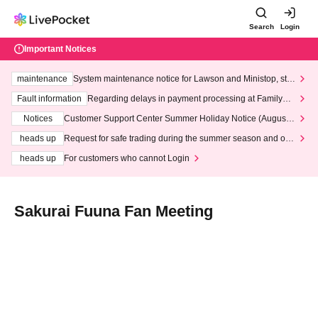
Search
Login
Important Notices
maintenance
System maintenance notice for Lawson and Ministop, star
ting at 3:00 AM on Wednesday (Wed)
Fault information
Regarding delays in payment processing at FamilyMa
rt stores
Notices
Customer Support Center Summer Holiday Notice (August 1
3th - August 14th, 2026)
heads up
Request for safe trading during the summer season and our
response to recent violations of terms and conditions.
heads up
For customers who cannot Login
Sakurai Fuuna Fan Meeting