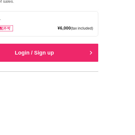
f sales.
ト
¥6,000
配不可
(tax included)
Login / Sign up