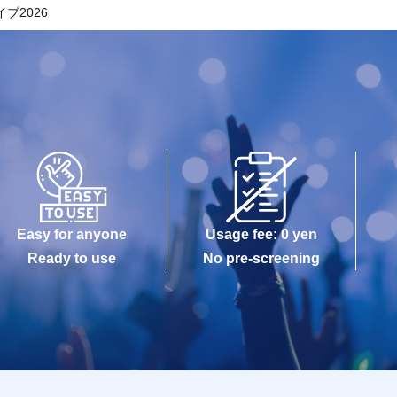
イブ2026
Easy for anyone
Usage fee: 0 yen
Ready to use
No pre-screening