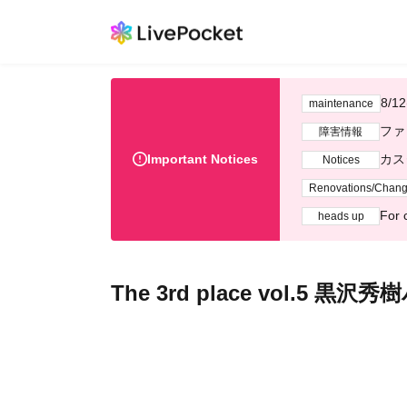
8/
maintenance
ファ
障害情報
Important Notices
カス
Notices
Renovations/Chan
For 
heads up
The 3rd place vol.5 