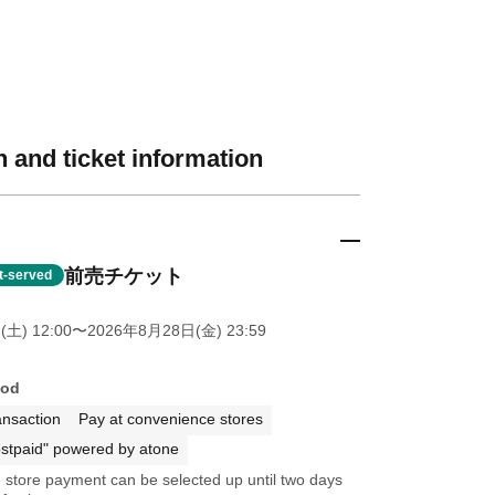
 and ticket information
前売チケット
st-served
土) 12:00
〜2026年8月28日(金) 23:59
hod
ansaction
Pay at convenience stores
stpaid" powered by atone
store payment can be selected up until two days