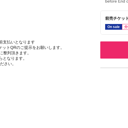
before End o
前売チケッ
On sale
分
前支払いとなります
チケットQRのご提示をお願いします。
下側に整列頂きます。
らとなります。
ください。