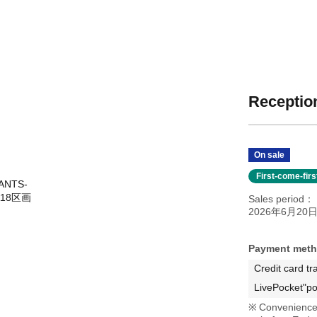
Reception
On sale
First-come-fir
ANTS-
118区画
Sales period
2026年6月20日(
Payment met
Credit card tr
LivePocket"po
Convenience 