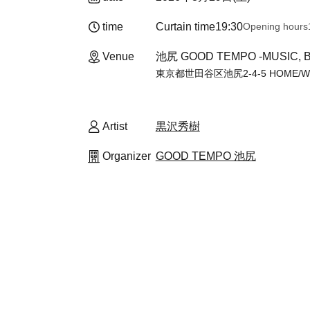
time
Curtain time
19:30
Opening hours
Venue
池尻 GOOD TEMPO -MUSIC, 
東京都世田谷区池尻2-4-5 HOME/WO
Artist
黒沢秀樹
Organizer
GOOD TEMPO 池尻