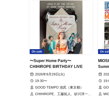
On sale
On sal
〜Super Home Party〜
MIOS
CHIHIROPE BIRTHDAY LIVE
Sum
2026年9月29日(火)
20
19:30〜
19
GOOD TEMPO 池尻（東京都）
GO
CHIHIROPE、工藤拓人、砂川淳一、
MI
倉井夏樹、アラキタカヒロ