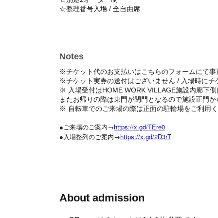
☆整理番号入場 / 全自由席
Notes
※チケット代のお支払いはこちらのフォームにて事
※チケット実券の送付はございません / 入場時に
※ 入場受付はHOME WORK VILLAGE施設内廊
またお帰りの際は東門が閉門となるので施設正門か
※ 自転車でのご来場の際は正面の駐輪場をご利用
●ご来場のご案内→
https://x.gd/TEre0
●入場整列のご案内→
https://x.gd/2D3rT
About admission