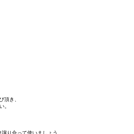
び頂き、
さい。
は譲り合って使いましょう。