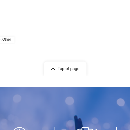
e, Other
Top of page