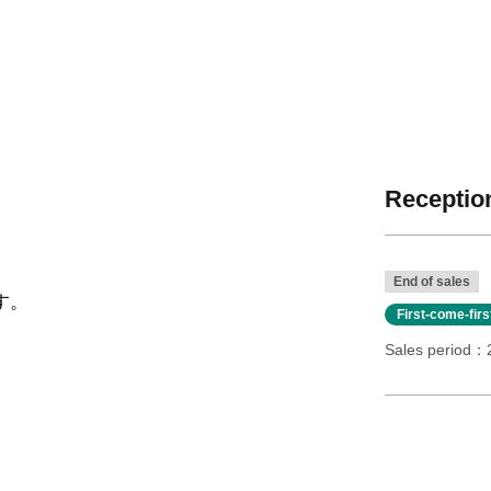
Reception
End of sales
す。
First-come-fir
Sales period