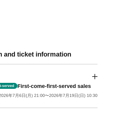
 and ticket information
First-come-first-served sales
st-served
2026年7月6日(月) 21:00
〜2026年7月19日(日) 10:30