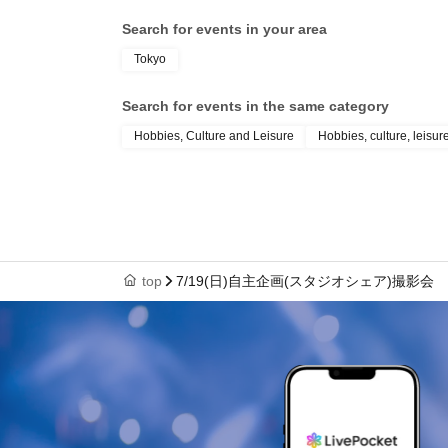
Search for events in your area
Tokyo
Search for events in the same category
Hobbies, Culture and Leisure
Hobbies, culture, leisur
top
7/19(日)自主企画(スタジオシェア)撮影会