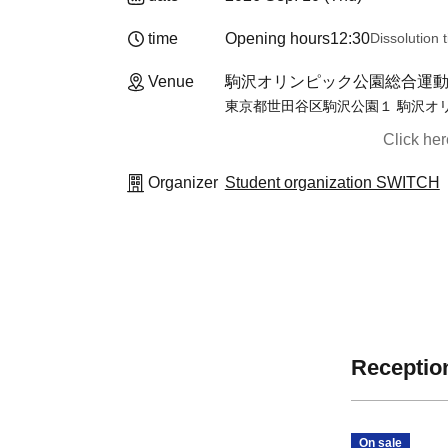
time
Opening hours
12:30
Dissolution 
Venue
駒沢オリンピック公園総合運動場
東京都世田谷区駒沢公園１ 駒沢オ
Click he
Organizer
Student organization SWITCH
Reception
On sale