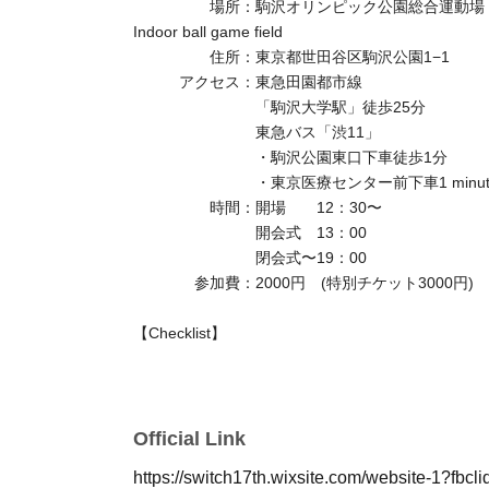
場所：駒沢オリンピック公園総合運動
Indoor ball game field
住所：東京都世田谷区駒沢公園1−1
アクセス：東急田園都市線
「駒沢大学駅」徒歩25分
東急バス「渋11」
・駒沢公園東口下車徒歩1分
・東京医療センター前下車
1 minu
時間：開場 12：30〜
開会式 13：00
閉会式〜19：00
参加費：2000円 (特別チケット3000円)
【Checklist】
※
閉会式の時間は前後する可能性がございます。あ
※競技へ参加しない・できない方向けの応援チケッ
当日観覧席で競技をご覧いただけます。
Official Link
皆様のご参加をお待ちしております🍀
https://switch17th.wixsite.com/website-1