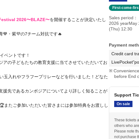
First-come-fir
Sales period
 Festival 2026〜BLAZE〜
を開催することが決定いたし
2026 yearMay 
(Thu) 12:30
青💙・紫💜の7チーム対抗です🔥
Payment met
Credit card tr
ティーイベントです！
LivePocket"po
ジアの子どもたちの教育支援に当てさせていただいてお
Convenience 
before End o
違い玉入れやフラフープリレーなどを行いました！どなた
支援先であるカンボジアについてより詳しく知ることが
Support Tic
On sale
🏆また
ご参加いただいた皆さまには参加特典をお渡しし
These tickets 
others who are 
Please note tha
not purchase th