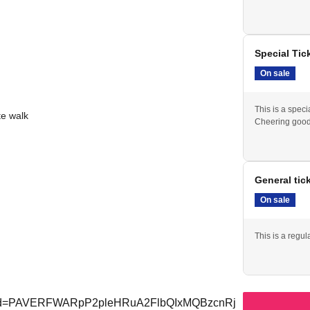
場
Special Tic
On sale
This is a speci
te walk
Cheering goods
General tic
On sale
らかじめご了承ください。
This is a regul
トもございます。
応援チケットをご購入いただいた方は
?fbclid=PAVERFWARpP2pleHRuA2FlbQIxMQBzcnRj