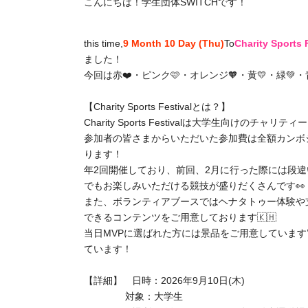
こんにちは！学生団体SWITCHです！
this time,
9 Month 10 Day (Thu)
To
Charity Sports
ました！
今回は赤❤️・ピンク🩷・オレンジ🧡・黄💛・緑💚・
【Charity Sports Festivalとは？】
Charity Sports Festivalは大学生向けのチャリ
参加者の皆さまからいただいた参加費は全額カンボ
ります！
年2回開催しており、前回、2月に行った際には段
でもお楽しみいただける競技が盛りだくさんです👀
また、ボランティアブースではヘナタトゥー体験や
できるコンテンツをご用意しております🇰🇭
当日MVPに選ばれた方には
景品をご用意しています
ています！
【詳細】 日時：2026年9
月10日(木)
対象：大学生