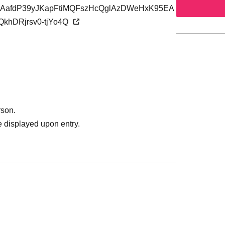
afdP39yJKapFtiMQFszHcQglAzDWeHxK95EA
khDRjrsv0-tjYo4Q
rson.
 displayed upon entry.