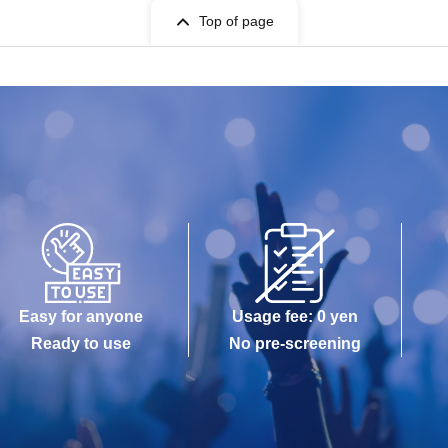
Top of page
Easy for anyone
Usage fee: 0 yen
Ready to use
No pre-screening