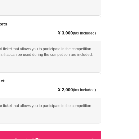
kets
¥ 3,000
(tax included)
al ticket that allows you to participate in the competition.
 that can be used during the competition are included.
ket
¥ 2,000
(tax included)
ar ticket that allows you to participate in the competition.