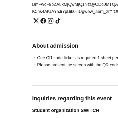
BmFwcF9pZA8xMjQwMjQ1NzQyODc0MTQAA
K5hs4AlUAYaJiYpBik0HUgwew_aem_2rYrOQ
About admission
One QR code tickets is required 1 sheet pe
Please present the screen with the QR code
Inquiries regarding this event
Student organization SWITCH