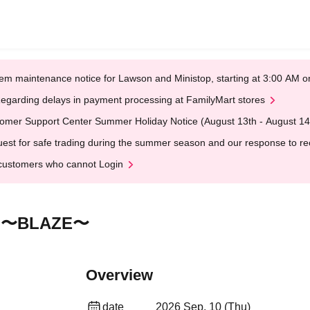
em maintenance notice for Lawson and Ministop, starting at 3:00 AM
egarding delays in payment processing at FamilyMart stores
omer Support Center Summer Holiday Notice (August 13th - August 14
est for safe trading during the summer season and our response to rece
customers who cannot Login
026 〜BLAZE〜
Overview
date
2026 Sep. 10 (Thu)