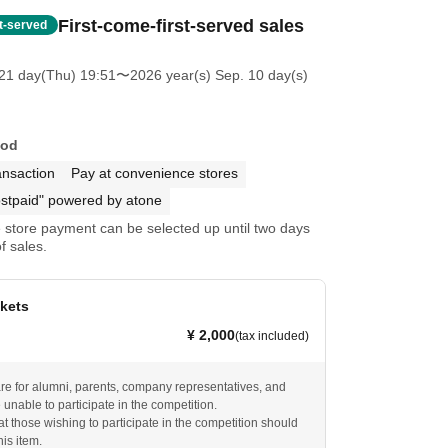
First-come-first-served sales
st-served
21 day(Thu) 19:51
〜2026 year(s) Sep. 10 day(s)
hod
ansaction
Pay at convenience stores
stpaid" powered by atone
store payment can be selected up until two days
f sales.
kets
¥ 2,000
(tax included)
are for alumni, parents, company representatives, and
unable to participate in the competition.
t those wishing to participate in the competition should
is item.