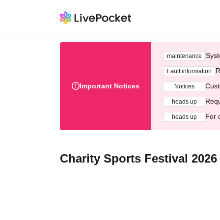
Syst
maintenance
R
Fault information
Important Notices
Cust
Notices
Requ
heads up
For 
heads up
Charity Sports Festival 2