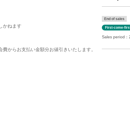
。
End of sales
しかねます
First-come-fir
Sales period
会費からお支払い金額分お値引きいたします。