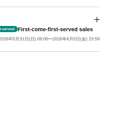
First-come-first-served sales
st-served
2026年5月31日(日) 09:00
〜2026年6月5日(金) 23:59