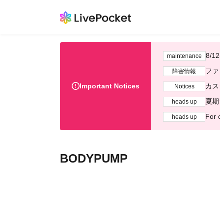
8/
maintenance
ファ
障害情報
Important Notices
カス
Notices
夏期
heads up
For 
heads up
BODYPUMP