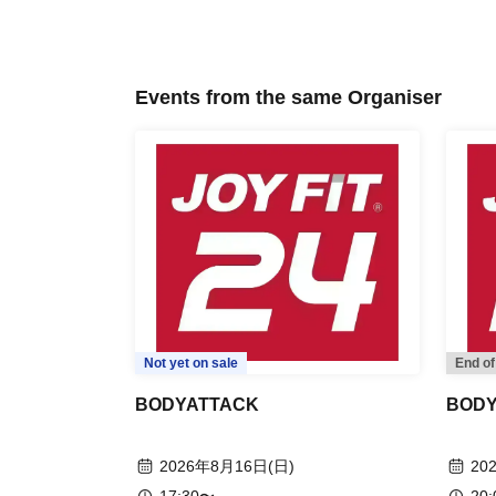
Events from the same Organiser
Not yet on sale
End of
BODYATTACK
BOD
2026年8月16日(日)
20