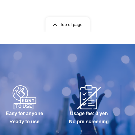
Top of page
Easy for anyone
Usage fee: 0 yen
Ready to use
No pre-screening