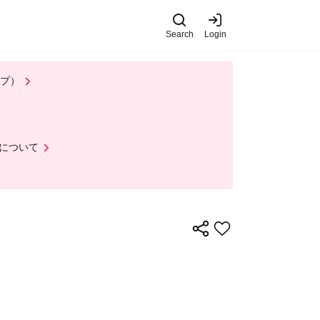
Search
Login
ップ）
について
）