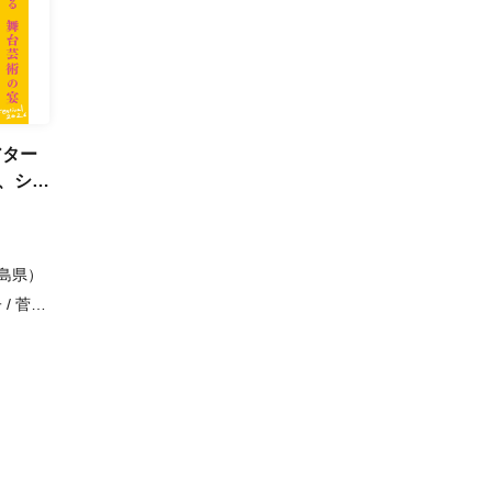
シアター
U、シ
福島県）
 / 菅野
 / 志賀
里子 /
喜 / 蛭