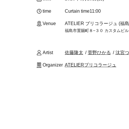
time
Curtain time
11:00
Venue
ATELIER ブリコラージュ (福島
福島市置賜町８−３０ カスタムビル
Artist
佐藤隆太
菅野ひかる
汰宮
Organizer
ATELIERブリコラージュ