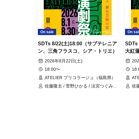
On sale
On sal
SDTs 8/22(土)18:00（サブテレニア
SDTs
ン、三角フラスコ、シア・トリエ）
大紅
2026年8月22日(土)
20
18:00〜
18
ATELIER ブリコラージュ（福島県）
AT
佐藤隆太 / 菅野ひかる / 汰宮つぐみ /
佐藤
瀧原弘子 / 渡辺千賀子 / 大美穂
ひか
高