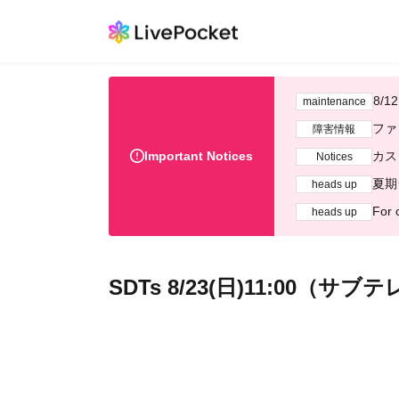
8/
maintenance
ファ
障害情報
Important Notices
カス
Notices
夏期
heads up
For 
heads up
SDTs 8/23(日)11:0