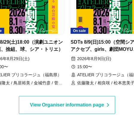
e
On sale
 8/29(土)18:00（演劇ユニオン
SDTs 8/9(日)15:00（空間
蓮、捨組、球、シア・トリエ）
アクセプ、girls、劇団MOY
ア・トリエ）
26年8月29日(土)
2026年8月9日(日)
:00〜
15:00〜
ELIER ブリコラージュ（福島県）
ATELIER ブリコラージュ（
隆太 / 鳥居裕美 / 金城竹彦 / 菅野
佐藤隆太 / 相良咲 / 松本恵美子
る / 汰宮つぐみ / サトウマナミ /
ひかる / 汰宮つぐみ / 佐藤瑞樹
江智陽
アラン / 小笠原真理子 / 國柄絵
葛西大志 / 沼山真紀子 / 藤本一
View Organiser information page
田絵里香 / 山崎優希奈