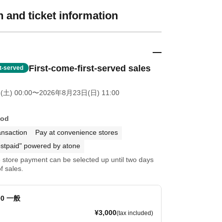
 and ticket information
First-come-first-served sales
st-served
土) 00:00
〜2026年8月23日(日) 11:00
hod
ansaction
Pay at convenience stores
stpaid" powered by atone
store payment can be selected up until two days
f sales.
:00 一般
¥3,000
(tax included)