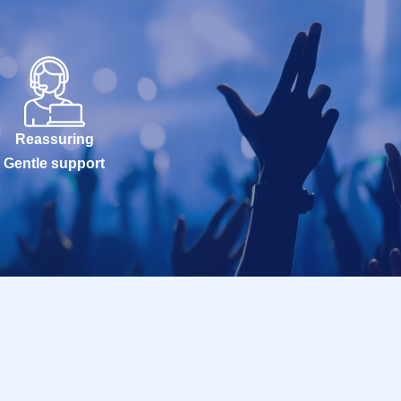
Reassuring
Gentle support