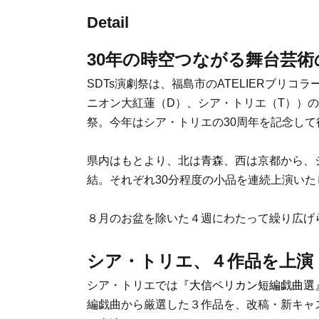
Detail
30年の時空つながる舞台芸術
SDTs演劇祭は、福島市のATELIERブリ
ニオン大紅蓮（D）、シア・トリエ（T））の
祭。今年はシア・トリエの30周年を記念して
県内はもとより、北は青森、西は京都から、
結。それぞれ30分程度の小品を連続上演いた
８月のお盆を除いた４週にわたって繰り広げ
シア・トリエ、４作品を上演
シア・トリエでは
『大信ペリカン短編戯曲選
編戯曲から厳選した３作品を、改稿・新キャ