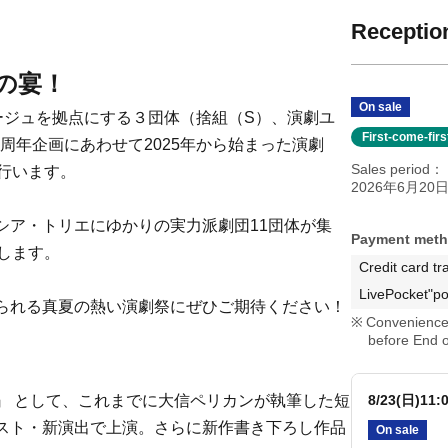
Reception
の宴！
On sale
コラージュを拠点にする３団体（捨組（S）、演劇ユ
First-come-fir
周年企画にあわせて2025年から始まった演劇
Sales period
行います。
2026年6月20日(
シア・トリエにゆかりの実力派劇団11団体が集
Payment met
します。
Credit card tr
LivePocket"po
られる真夏の熱い演劇祭にぜひご期待ください！
Convenience 
before End o
』
として、これまでに大信ペリカンが執筆した短
8/23(日)11
スト・新演出で上演。さらに新作書き下ろし作品
On sale