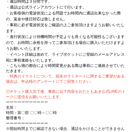
・通話時間は３分間です。
・通話は公式ラインアカウントにて行います。
・お客様側の電波状況による問題でお時間内に通話出来なかった際
の、返金や後日対応は致しません。
・事前に必ず電波状況をご確認の上ご参加頂けますようお願いいたし
ます。
・進行状況により待機時間が予定よりも長くなる可能性もございます
ので、お時間に余裕を持ってご参加頂ける場合に購入いただけますよ
うお願いいたします。
・イベント詳細は改めて、ライブポケットにご登録のメールアドレス
宛に事前連絡をいたします。
・こちら側の都合により時間変更がある際は事前にご連絡させていた
だきます。
・特典のイラストについて、宛名やラミネートに関するご要望がある
場合は、申込時のアンケートにてご回答ください。
◎チケット購入完了後、事前に以下内容をおだともあき公式LINEのト
ークに送信を
お願いいたします。
ーーーーーーーーーーー
名前：
時間：第〇部 〇〇時～〇〇時
整理番号：
ーーーーーーーーーーー
※開始時間までに確認できない場合、通話をかけることができません