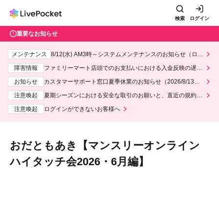
検索
ログイン
重要なお知らせ
メンテナンス
8/12(水) AM3時～システムメンテナンスのお知らせ（ロー
ソン、ミニストップ）
障害情報
ファミリーマート店頭でのお支払いにおける入金反映の遅延
について
お知らせ
カスタマーサポート窓口夏季休業のお知らせ（2026/8/13～2
026/8/14）
注意喚起
夏期シーズンにおける安全な取引のお願いと、直近の規約違
反事案への対応について
注意喚起
ログインができないお客様へ
おだともあき【マンスリーオンライン
ハイタッチ会2026・6月編】