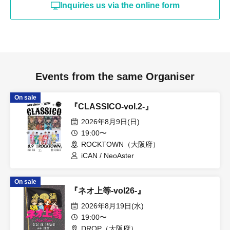
Inquiries us via the online form
Events from the same Organiser
On sale
『CLASSICO-vol.2-』
2026年8月9日(日)
19:00〜
ROCKTOWN（大阪府）
iCAN / NeoAster
On sale
『ネオ上等-vol26-』
2026年8月19日(水)
19:00〜
DROP（大阪府）