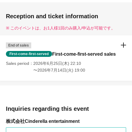
Reception and ticket information
このイベントは、お1⼈様1回のみ購⼊/申込が可能です。
End of sales
First-come-first-served sales
First-come-first-served
Sales period
2026年6月25日(木) 22:10
〜2026年7月14日(火) 19:00
Inquiries regarding this event
株式会社Cinderella entertainment