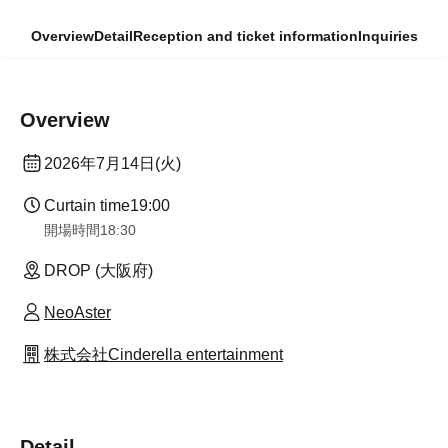
Overview
Detail
Reception and ticket information
Inquiries
Overview
2026年7月14日(火)
Curtain time
19:00
開場時間
18:30
DROP (大阪府)
NeoAster
株式会社Cinderella entertainment
Detail