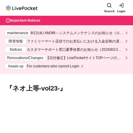
Search
Login
Important Notices
maintenance
8/12(水) AM3時～システムメンテナンスのお知らせ（ロー
ソン、ミニストップ）
障害情報
ファミリーマート店頭でのお支払いにおける入金反映の遅延
について
Notices
カスタマーサポート窓口夏季休業のお知らせ（2026/8/13～2
026/8/14）
Renovations/Changes
【日付修正】LivePocketサイトTOPページのデ
ザインリニューアルにつきまして
heads up
For customers who cannot Login
『ネオ上等-vol23-』