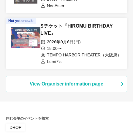
NeoAster
Not yet on sale
Sチケット『HIROMU BIRTHDAY
LIVE』
2026年9月6日(日)
18:00〜
TEMPO HARBOR THEATER（大阪府）
Lumi7's
View Organiser information page
同じ会場のイベントを検索
DROP