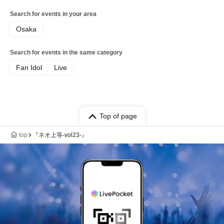
Search for events in your area
Osaka
Search for events in the same category
Fan Idol
Live
Top of page
top
『ネオ上等-vol23-』