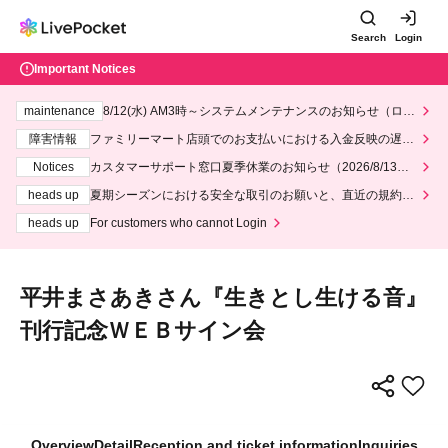
Search
Login
Important Notices
maintenance
8/12(水) AM3時～システムメンテナンスのお知らせ（ロー
ソン、ミニストップ）
障害情報
ファミリーマート店頭でのお支払いにおける入金反映の遅延
について
Notices
カスタマーサポート窓口夏季休業のお知らせ（2026/8/13～2
026/8/14）
heads up
夏期シーズンにおける安全な取引のお願いと、直近の規約違
反事案への対応について
heads up
For customers who cannot Login
平井まさあきさん『生きとし生ける音』
刊行記念ＷＥＢサイン会
Overview
Detail
Reception and ticket information
Inquiries