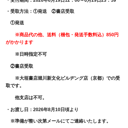
・受付期間：2026年6
月19日12：00～6
月29日23：59
・受取方法：①
発送 ②書店受取
①発送
※商品代の他、送料（梱包・発送手数料込）850
円
がかかります
※日時指定不可
②書店受取
※大垣書店堀川新文化ビルヂング店（京都）での受
取です。
他支店は不可。
・お渡し日：
2026年8月10日頃より
※準備が整い次第メールにてご連絡いたします。