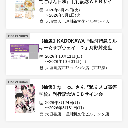
でごはん日和』刊行記念ＷＥＢサイン
会
2026年8月25日(火)
〜2026年9月1日(火)
大垣書店 堀川新文化ビルヂング店 1
階書店（京都府）
End of sales
【抽選】KADOKAWA『銀河特急ミル
キー☆サブウェイ ２』河野丼先生
WEBサイン会
2026年10月11日(日)
〜2026年10月31日(土)
大垣書店京都ヨドバシ店（京都府）
End of sales
【抽選】なーゆ。さん『私立メロ高等
学校』刊行記念ＷＥＢサイン会
2026年8月24日(月)
〜2026年8月31日(月)
大垣書店 堀川新文化ビルヂング店 1
階書店（京都府）