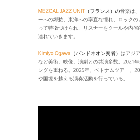
音楽は、
MEZCAL JAZZ UNIT
（フランス）の
ーへの郷愁、東洋への率直な憧れ、ロックの
って特徴づけられ、リスナーをクールや内省
連れていきます。
はアジ
Kimiyo Ogawa
（バンドネオン奏者）
など美術、映像、演劇との共演多数。2021
ングを重ねる。2025年、ベトナムツアー、2
や国境を越える演奏活動を行っている。