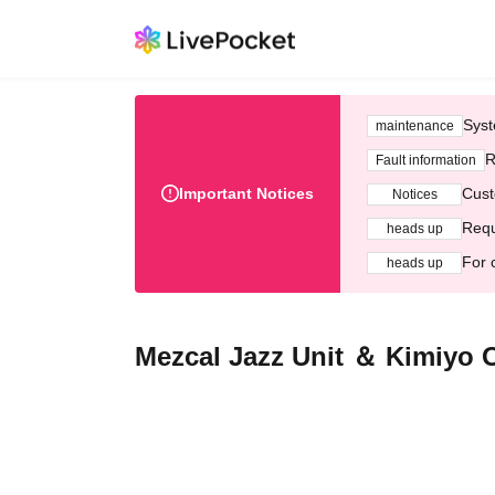
Syst
maintenance
R
Fault information
Important Notices
Cust
Notices
Requ
heads up
For 
heads up
Mezcal Jazz Unit ＆ Kimiyo