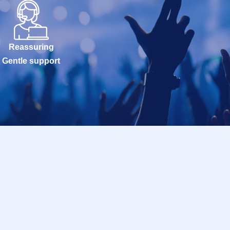
Reassuring
Gentle support