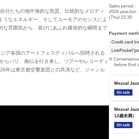
Sales period
自分たちの地中海的な気質、伝統的なメロディ
2026 yearJun. 
(Thu) 22:30
ようなエネルギー、そしてユーモアのセンスによ
的な雰囲気から、喜びにあふれ爆発的な瞬間まで
Payment met
Credit card tr
LivePocket"po
アジア各国のアートフェスティバルへ招聘される
Convenience 
年からパリ、南仏を行き来し、ツアーやレコーディ
before End o
026年は東京都交響楽団との共演など、ジャンル
Mezcal Jaz
On sale
Mezcal Jaz
12歳未満）
On sale