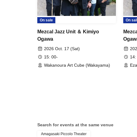
On sale
On sal
Mezcal Jazz Unit ＆ Kimiyo
Mezca
Ogawa
Ogaw
2026 Oct. 17 (Sat)
202
15: 00-
14:
Wakanoura Art Cube (Wakayama)
Eza
Search for events at the same venue
Amagasaki Piccolo Theater