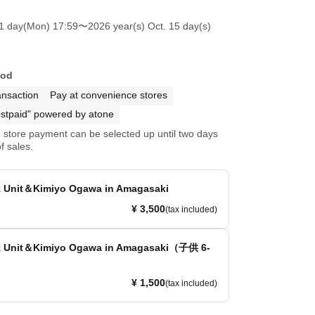
1 day(Mon) 17:59
〜2026 year(s) Oct. 15 day(s)
hod
ansaction
Pay at convenience stores
stpaid" powered by atone
store payment can be selected up until two days
f sales.
z Unit＆Kimiyo Ogawa in Amagasaki
¥ 3,500
(tax included)
z Unit＆Kimiyo Ogawa in Amagasaki（子供 6-
¥ 1,500
(tax included)