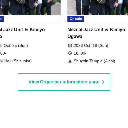
e
On sale
l Jazz Unit ＆ Kimiyo
Mezcal Jazz Unit ＆ Kimiyo
a
Ogawa
6 Oct. 25 (Sun)
2026 Oct. 18 (Sun)
 00-
18: 00-
ki Hall (Shizuoka)
Shuyoin Temple (Aichi)
View Organiser information page