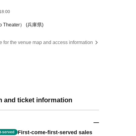
18:00
heater） (兵庫県)
re for the venue map and access information
 and ticket information
First-come-first-served sales
st-served