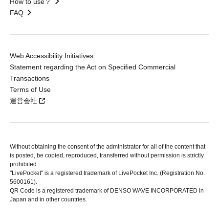
How to use？
FAQ
Web Accessibility Initiatives
Statement regarding the Act on Specified Commercial
Transactions
Terms of Use
運営会社
Without obtaining the consent of the administrator for all of the content that
is posted, be copied, reproduced, transferred without permission is strictly
prohibited.
"LivePocket" is a registered trademark of LivePocket Inc. (Registration No.
5600161).
QR Code is a registered trademark of DENSO WAVE INCORPORATED in
Japan and in other countries.