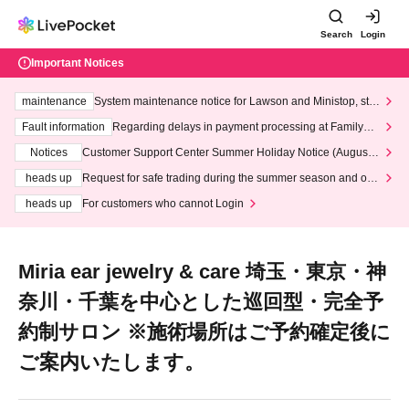
Search
Login
Important Notices
maintenance
System maintenance notice for Lawson and Ministop, star
ting at 3:00 AM on Wednesday (Wed)
Fault information
Regarding delays in payment processing at FamilyMa
rt stores
Notices
Customer Support Center Summer Holiday Notice (August 1
3th - August 14th, 2026)
heads up
Request for safe trading during the summer season and our
response to recent violations of terms and conditions.
heads up
For customers who cannot Login
Miria ear jewelry & care 埼玉・東京・神
奈川・千葉を中心とした巡回型・完全予
約制サロン ※施術場所はご予約確定後に
ご案内いたします。