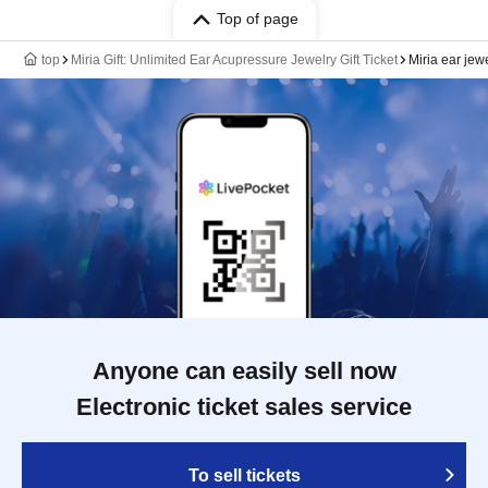
Top of page
top
Miria Gift: Unlimited Ear Acupressure Jewelry Gift Ticket
Miria e
Anyone can easily sell now
Electronic ticket sales service
To sell tickets