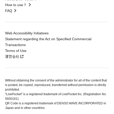
How to use？
FAQ
Web Accessibility Initiatives
Statement regarding the Act on Specified Commercial
Transactions
Terms of Use
運営会社
Without obtaining the consent of the administrator for all of the content that
is posted, be copied, reproduced, transferred without permission is strictly
prohibited.
"LivePocket" is a registered trademark of LivePocket Inc. (Registration No.
5600161).
QR Code is a registered trademark of DENSO WAVE INCORPORATED in
Japan and in other countries.