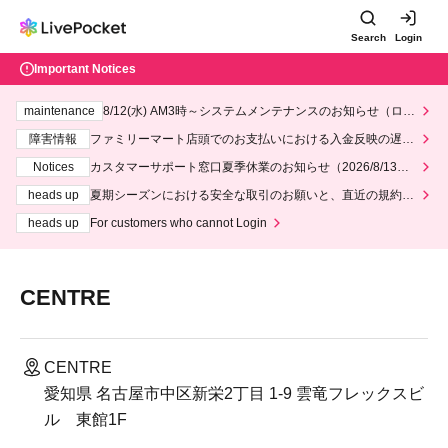
Search
Login
Important Notices
maintenance
8/12(水) AM3時～システムメンテナンスのお知らせ（ロー
ソン、ミニストップ）
障害情報
ファミリーマート店頭でのお支払いにおける入金反映の遅延
について
Notices
カスタマーサポート窓口夏季休業のお知らせ（2026/8/13～2
026/8/14）
heads up
夏期シーズンにおける安全な取引のお願いと、直近の規約違
反事案への対応について
heads up
For customers who cannot Login
CENTRE
CENTRE
愛知県 名古屋市中区新栄2丁目 1-9 雲竜フレックスビ
ル 東館1F