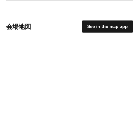
会場地図
See in the map app