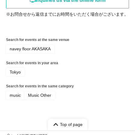
Inquiries us via the online form
※お問合せから返信までにお時間をいただく場合がございます。
Search for events at the same venue
navey floor AKASAKA
Search for events in your area
Tokyo
Search for events in the same category
music
Music Other
Top of page