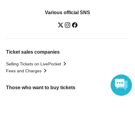
Various official SNS
Ticket sales companies
Selling Tickets on LivePocket
Fees and Charges
Those who want to buy tickets
Find an event
Language
Announcements
About LivePocket
How to use？
FAQ