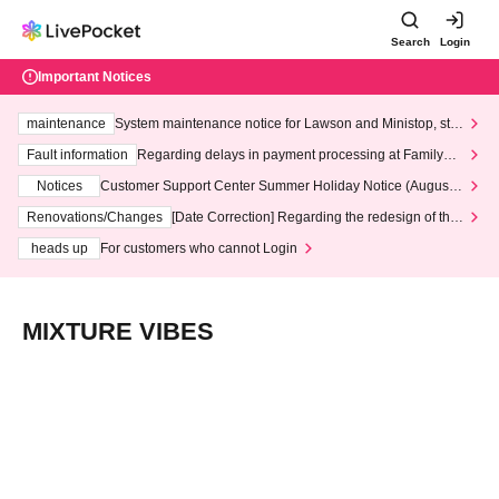
Search
Login
Important Notices
maintenance
System maintenance notice for Lawson and Ministop, star
ting at 3:00 AM on Wednesday (Wed)
Fault information
Regarding delays in payment processing at FamilyMa
rt stores
Notices
Customer Support Center Summer Holiday Notice (August 1
3th - August 14th, 2026)
Renovations/Changes
[Date Correction] Regarding the redesign of the
LivePocket website's top page
heads up
For customers who cannot Login
MIXTURE VIBES