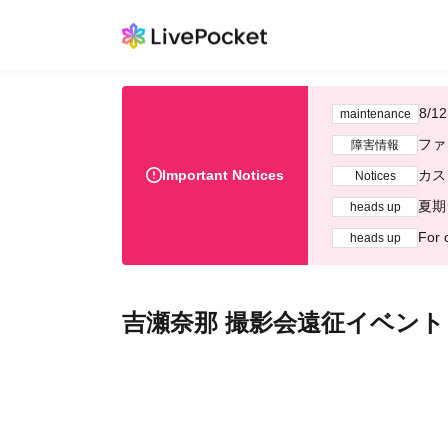
8/
maintenance
ファ
障害情報
Important Notices
カス
Notices
夏期
heads up
For 
heads up
吉瀬奈那 撮影会遠征イベント（