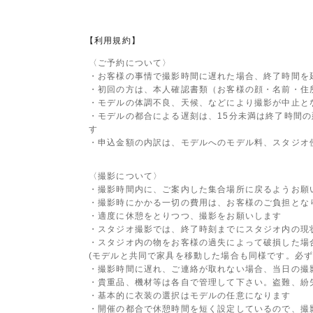
【利用規約】
〈ご予約について〉
・お客様の事情で撮影時間に遅れた場合、終了時間を
・初回の方は、本人確認書類
（お客様の顔・名前・住
・モデルの体調不良、天候、などにより撮影が中止と
・モデルの都合による遅刻は、15分未満は終了時間の
す
・申込金額の内訳は、モデルへのモデル料、スタジオ
〈撮影について〉
・撮影時間内に、ご案内した集合場所に戻るようお願
・撮影時にかかる一切の費用は、お客様のご負担とな
・適度に休憩をとりつつ、撮影をお願いします
・スタジオ撮影では、終了時刻までにスタジオ内の現
・スタジオ内の物をお客様の過失によって破損した場
(モデルと共同で家具を移動した場合も同様です。必ず
・撮影時間に遅れ、ご連絡が取れない場合、当日の撮
・貴重品、機材等は各自で管理して下さい。盗難、紛
・基本的に衣装の選択はモデルの任意になります
・開催の都合で休憩時間を短く設定しているので、撮