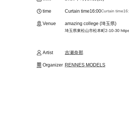
time
Curtain time
16:00
Curtain time
16
Venue
amazing college (埼玉県)
埼玉県東松山市松本町2-10-30 https://ww
Artist
吉瀬奈那
Organizer
RENNES MODELS