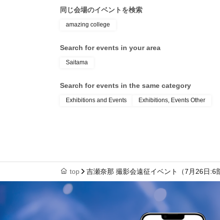
同じ会場のイベントを検索
amazing college
Search for events in your area
Saitama
Search for events in the same category
Exhibitions and Events
Exhibitions, Events Other
top
吉瀬奈那 撮影会遠征イベント（7月26日:6