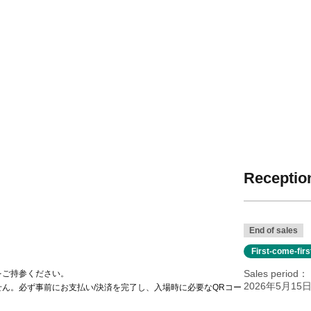
Reception
End of sales
First-come-fir
Sales period
をご持参ください。
2026年5月15日(
ん。必ず事前にお支払い/決済を完了し、入場時に必要なQRコー