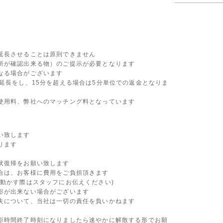
延長させることは原則できません
所が確認出来る物）
のご提示が必要となります
なる場合がございます
延長をし、15分を超える場合は5分単位での返金となりま
使用料、弊社へのマッチング料となっています
い致します
ります
状復帰をお願い致します
合は、お客様に費用をご負担頂きます
動かす際はスタッフにお伝えください)
影が出来ない場合がございます
失について、当社は一切の責任を負いかねます
影時間終了時刻になりましたら速やかに解散する形でお願