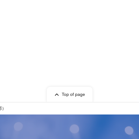
Top of page
部）