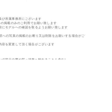
及び所属事務所にございます
への掲載のみのご利用でお願い致します
前にモデルへの確認を取るようお願い致します
外部への写真の掲載のお断り又は削除をお願いする場合がご
内容を変更して頂く場合がございます
ング指示の際や髪・洋服へ触れることも含む
）
る恐れのある撮影、肌の露出が高い撮影
での書き込み
種媒体への公開
の場合、このページの改編の時点をもって変更したものと
を中止し、今後の参加をお断りさせて頂きます