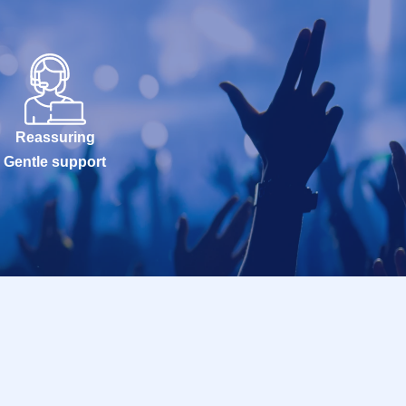
Reassuring
Gentle support