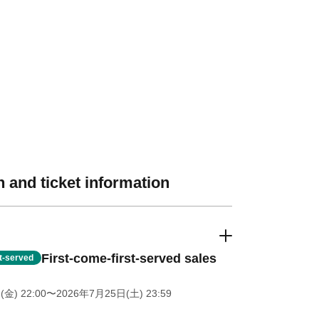
 and ticket information
First-come-first-served sales
st-served
金) 22:00
〜2026年7月25日(土) 23:59