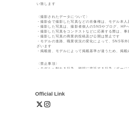
い致します
〈撮影されたデータについて〉
・撮影会で撮影した写真などの肖像権は、モデル本人
・撮影した写真は、撮影者個人のSNSやブログ、HP
・撮影した写真をコンテストなどに応募する際は、事
・撮影した写真の商業的投稿及び公開は禁止です
・モデルの進路、職業状況の変化によって、SNS等
ざいます
・掲載後、モデルによって掲載基準が違うため、掲載
〈禁止事項〉
・モデルへ触れる行為、極端に接近する行為（
ポージ
・極端なローアングルの撮影、アンダーウェアが見え
・動画、スマートフォンでの撮影
・モデルのプライベート個人情報などに関する質問
・撮影時の暴言や侮辱、セクハラ的な発言、及びSNS
Official Link
・SNSでのフォローやリプライを強要する書き込み
・その他、モデルが嫌がる一切の行為
・モデルの引き抜き・撮影会を仲介しない撮影
・立入禁止・撮影禁止区域での撮影及び、ネット・各
※上記の利用規約は、変更となる場合があります。そ
します
※上記の利用規約に反した行動が発覚した場合、撮影