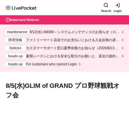
Search
Login
Important Notices
maintenance
8/12(水) AM3時～システムメンテナンスのお知らせ（ロー
ソン、ミニストップ）
障害情報
ファミリーマート店頭でのお支払いにおける入金反映の遅延
について
Notices
カスタマーサポート窓口夏季休業のお知らせ（2026/8/13～2
026/8/14）
heads up
夏期シーズンにおける安全な取引のお願いと、直近の規約違
反事案への対応について
heads up
For customers who cannot Login
8/5(水)GLIM of GRAND プロ野球観戦オ
フ会