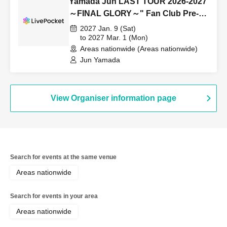
Yamada Jun LAST TOUR 2026-2027
～FINAL GLORY～" Fan Club Pre-
sale Tickets for 2027 Performances
2027 Jan. 9 (Sat)
to 2027 Mar. 1 (Mon)
Areas nationwide (Areas nationwide)
Jun Yamada
View Organiser information page
Search for events at the same venue
Areas nationwide
Search for events in your area
Areas nationwide