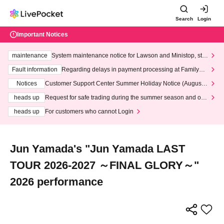
Search
Login
Important Notices
maintenance
System maintenance notice for Lawson and Ministop, star
ting at 3:00 AM on Wednesday (Wed)
Fault information
Regarding delays in payment processing at FamilyMa
rt stores
Notices
Customer Support Center Summer Holiday Notice (August 1
3th - August 14th, 2026)
heads up
Request for safe trading during the summer season and our
response to recent violations of terms and conditions.
heads up
For customers who cannot Login
Jun Yamada's "Jun Yamada LAST
TOUR 2026-2027 ～FINAL GLORY～"
2026 performance