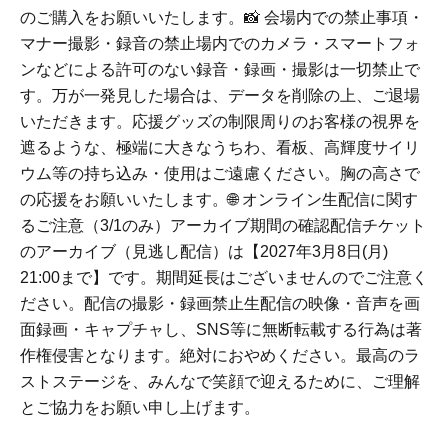
のご購入をお願いいたします。📸 会場内での禁止事項・
マナー撮影・録音の禁止場内でのカメラ・スマートフォ
ンなどによる許可のない録音・録画・撮影は一切禁止で
す。万が一発見した場合は、データを削除の上、ご退場
いただきます。応援グッズの制限周りのお客様の視界を
遮るような、極端に大きなうちわ、看板、高輝度サイリ
ウム等の持ち込み・使用はご遠慮ください。胸の高さで
の応援をお願いいたします。🌐 オンライン生配信に関す
るご注意（3/1のみ）アーカイブ期間の確認配信チケット
のアーカイブ（見逃し配信）は【2027年3月8日(月)
21:00まで】です。期間延長はございませんのでご注意く
ださい。配信の撮影・録画禁止生配信の映像・音声を画
面録画・キャプチャし、SNS等に無断転載する行為は著
作権侵害となります。絶対におやめください。最高のラ
ストステージを、みんなで笑顔で迎えるために、ご理解
とご協力をお願い申し上げます。