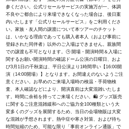
参ください。公式リセールサービスの実施万が一、体調
不良やご都合により来場できなくなった場合は、後日案
内いたします「公式リセールサービス」をご利用くださ
い。家族・友人間の譲渡について本ツアーのチケット
は、いかなる理由であっても購入者本人（および事前に
登録された同伴者）以外のご入場はできません。親族間
での譲渡も不可となります。🕒 開場・開演時間＆入場に
関するお願い開演時間の確認ドーム公演の日曜日、およ
び3月1日の千秋楽は、平日公演より1時間早い【16:00開
演（14:00開場）】となります。お間違えのないようご注
意ください。お早めのご来場入場時の検温・手荷物検
査、本人確認などにより、開演直前は大変混雑いたしま
す。時間に余裕を持ってご来場ください。🛍️ グッズ販売
に関するご注意混雑緩和へのご協力全100種類という大
変多くのグッズを展開するため、当日の会場物販は大変
な混雑が予想されます。熱中症や寒さ対策、および待ち
時間短縮のため、可能な限り「事前オンライン通販」で